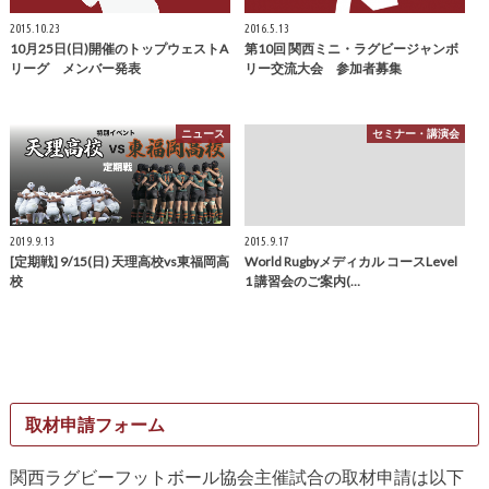
2015.10.23
2016.5.13
10月25日(日)開催のトップウェストA
第10回 関西ミニ・ラグビージャンボ
リーグ メンバー発表
リー交流大会 参加者募集
ニュース
セミナー・講演会
2019.9.13
2015.9.17
[定期戦] 9/15(日) 天理高校vs東福岡高
World Rugbyメディカル コースLevel
校
1 講習会のご案内(…
取材申請フォーム
関西ラグビーフットボール協会主催試合の取材申請は以下