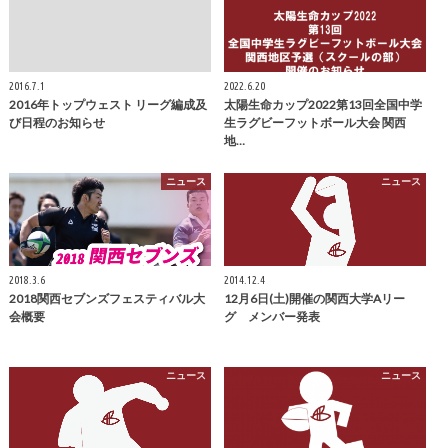
2016.7.1
2022.6.20
2016年トップウェスト リーグ編成及
太陽生命カップ2022第13回全国中学
び日程のお知らせ
生ラグビーフットボール大会 関西
地…
ニュース
ニュース
2018.3.6
2014.12.4
2018関西セブンズフェスティバル大
12月6日(土)開催の関西大学Aリー
会概要
グ メンバー発表
ニュース
ニュース