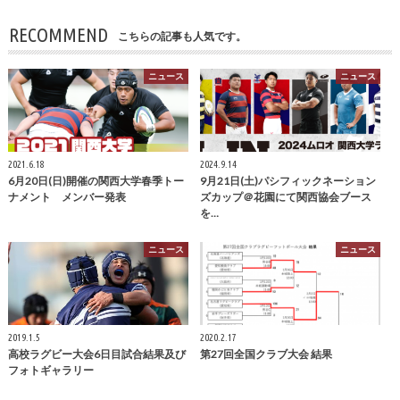
RECOMMEND
こちらの記事も人気です。
ニュース
ニュース
2021.6.18
2024.9.14
6月20日(日)開催の関西大学春季トー
9月21日(土)パシフィックネーション
ナメント メンバー発表
ズカップ＠花園にて関西協会ブース
を…
ニュース
ニュース
2019.1.5
2020.2.17
高校ラグビー大会6日目試合結果及び
第27回全国クラブ大会 結果
フォトギャラリー