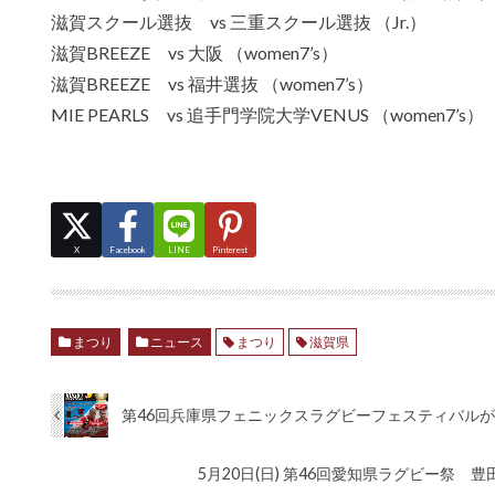
滋賀スクール選抜 vs 三重スクール選抜 （Jr.）
滋賀BREEZE vs 大阪 （women7’s）
滋賀BREEZE vs 福井選抜 （women7’s）
MIE PEARLS vs 追手門学院大学VENUS （women7’s）
X
Facebook
LINE
Pinterest
まつり
ニュース
まつり
滋賀県
第46回兵庫県フェニックスラグビーフェスティバル
5月20日(日) 第46回愛知県ラグビー祭 豊田