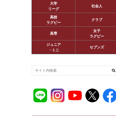
大学
社会人
リーグ
高校
クラブ
ラグビー
女子
高専
ラグビー
ジュニア
セブンズ
・ミニ