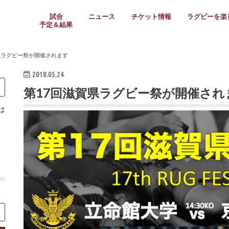
試合
ニュース
チケット情報
ラグビーを楽
予定＆結果
大学リーグ
社会人
高校ラグビー
女子ラグビー
ミニ・ジュニア
メディア情報
医務・安全対策
関西協会だより
フォトギャラ
ラグビースク
Enjoy!ラグ
壁紙＆ラグビ
ラグビーノー
ラグビー場の
SNS
教えて！ラグ
メディア情報
関西ラグビーYo
関西パネルレ
大学
社会人
高校
高専
女子ラグビー
セブンズ
ジュニア・ミニ
クラブ
日本代表
第54回日本選手権
ラグビーまつり
関西大学リーグ
中国地区大学
東海学生リーグ
関西大学春季トーナメ
関西学生代表
入替戦
全国大学選手権
トップウェスト
全国社会人トーナメン
3地域社会人順位決定(〜
トップリーグ(～2021
トップチャレンジリーグ
トップチャレンジマッチ
三地域チャレンジマッチ
全国高校ラグビー大会
近畿高校大会
東海高校選抜大会
四国高校新人大会
全国高校選抜大会
少人数校大会
第56回全国高専大会
第55回全国高専大会
第54回全国高専大会
第53回全国高専大会
第52回全国高専大会
第51回全国高専大会
第50回全国高専大会
第49回全国高専大会
第48回全国高専大会
第47回全国高専大会
第46回全国高専大会
全国女子選手権大会
関西女子中学生大会
サニックス女子関西予
女子関西大会
フィオーレリーグ
Japan Women’s Seven
第5回全国高校選抜女
その他大会
関西セブンズ
関西・一宮セブンズ
東海学生セブンズ
地域対抗男子セブンズ
その他大会
全国ジュニア関西地区予
関西女子中学生大会
関西中学生大会
関西ミニ・ラグビージ
関西スクールジュニア
太陽生命カップ関西予
その他大会
関西クラブ大会
近畿クラブ
東海社会人クラブ
中四国クラブ
学生クラブ
県ラグビー祭が開催されます
2018.05.24
第17回滋賀県ラグビー祭が開催され
は