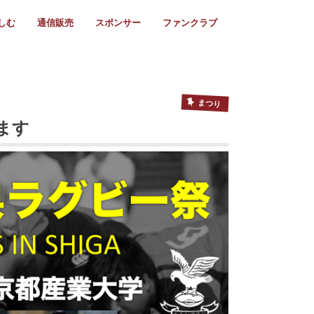
しむ
通信販売
スポンサー
ファンクラブ
リー
ール情報
スタ飯
ーカレンダー
ト
歩き方
ビー用語
＆スケジュール
utube
フリー
採用情報
ファンクラブ入会
マイページログイン
チラシ設置協力店
会則
ント
ト
2024年度)
年)
(～2021年)
(～2017年)
(～2018年)
選
s 2016
子セブンズ
選(女子)
ャンボリー
交流大会
選(スクール)
まつり
ます