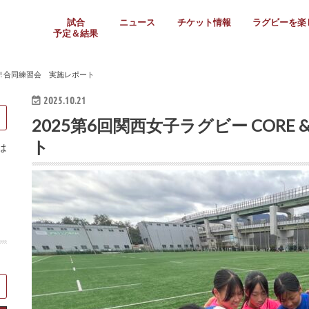
試合
ニュース
チケット情報
ラグビーを楽
予定＆結果
大学リーグ
社会人
高校ラグビー
女子ラグビー
ミニ・ジュニア
メディア情報
医務・安全対策
関西協会だより
フォトギャラ
ラグビースク
Enjoy!ラグ
壁紙＆ラグビ
ラグビーノー
ラグビー場の
SNS
教えて！ラグ
メディア情報
関西ラグビーYo
関西パネルレ
大学
社会人
高校
高専
女子ラグビー
セブンズ
ジュニア・ミニ
クラブ
日本代表
第54回日本選手権
ラグビーまつり
関西大学リーグ
中国地区大学
東海学生リーグ
関西大学春季トーナメ
関西学生代表
入替戦
全国大学選手権
トップウェスト
全国社会人トーナメン
3地域社会人順位決定(〜
トップリーグ(～2021
トップチャレンジリーグ
トップチャレンジマッチ
三地域チャレンジマッチ
全国高校ラグビー大会
近畿高校大会
東海高校選抜大会
四国高校新人大会
全国高校選抜大会
少人数校大会
第56回全国高専大会
第55回全国高専大会
第54回全国高専大会
第53回全国高専大会
第52回全国高専大会
第51回全国高専大会
第50回全国高専大会
第49回全国高専大会
第48回全国高専大会
第47回全国高専大会
第46回全国高専大会
全国女子選手権大会
関西女子中学生大会
サニックス女子関西予
女子関西大会
フィオーレリーグ
Japan Women’s Seven
第5回全国高校選抜女
その他大会
関西セブンズ
関西・一宮セブンズ
東海学生セブンズ
地域対抗男子セブンズ
その他大会
全国ジュニア関西地区予
関西女子中学生大会
関西中学生大会
関西ミニ・ラグビージ
関西スクールジュニア
太陽生命カップ関西予
その他大会
関西クラブ大会
近畿クラブ
東海社会人クラブ
中四国クラブ
学生クラブ
UP! 合同練習会 実施レポート
2025.10.21
2025第6回関西女子ラグビー CORE 
ト
は