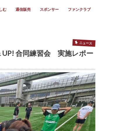
しむ
通信販売
スポンサー
ファンクラブ
リー
ール情報
スタ飯
ーカレンダー
ト
歩き方
ビー用語
＆スケジュール
utube
フリー
採用情報
ファンクラブ入会
マイページログイン
チラシ設置協力店
会則
ント
ト
2024年度)
年)
(～2021年)
(～2017年)
(～2018年)
選
s 2016
子セブンズ
選(女子)
ャンボリー
交流大会
選(スクール)
ニュース
& UP! 合同練習会 実施レポー