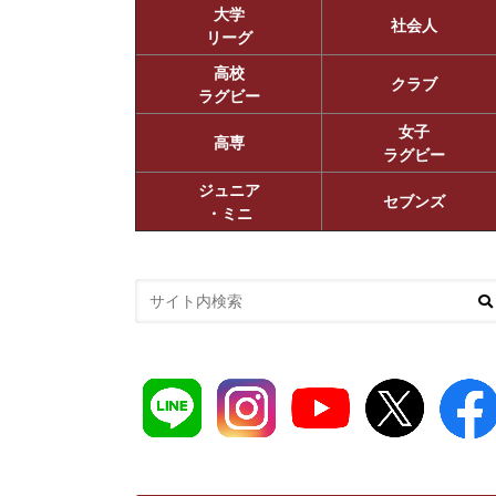
大学
社会人
リーグ
高校
クラブ
ラグビー
女子
高専
ラグビー
ジュニア
セブンズ
・ミニ