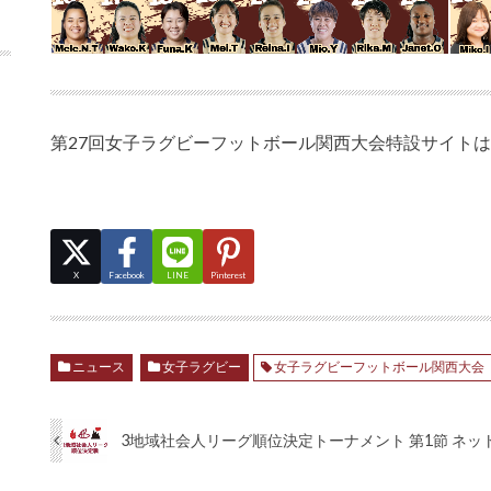
第27回女子ラグビーフットボール関西大会特設サイトは
X
Facebook
LINE
Pinterest
ニュース
女子ラグビー
女子ラグビーフットボール関西大会
3地域社会人リーグ順位決定トーナメント 第1節 ネ