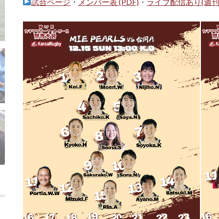
試合ページ
・
メンバー表 (PDF)
・
ライブ配信あり(週刊