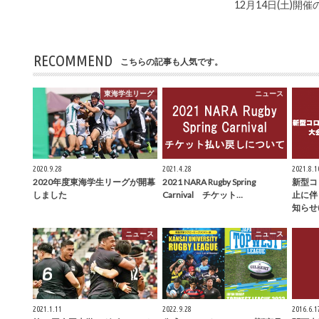
12月14日(土)
RECOMMEND
こちらの記事も人気です。
東海学生リーグ
ニュース
2020.9.28
2021.4.28
2021.8.1
2020年度東海学生リーグが開幕
2021 NARA Rugby Spring
新型コ
しました
Carnival チケット…
止に伴
知らせ(
ニュース
ニュース
2021.1.11
2022.9.28
2016.6.1