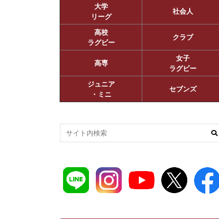
大学
社会人
リーグ
高校
クラブ
ラグビー
女子
高専
ラグビー
ジュニア
セブンズ
・ミニ