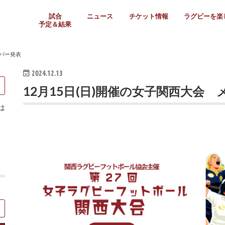
試合
ニュース
チケット情報
ラグビーを楽
予定＆結果
大学リーグ
社会人
高校ラグビー
女子ラグビー
ミニ・ジュニア
メディア情報
医務・安全対策
関西協会だより
フォトギャラ
ラグビースク
Enjoy!ラグ
壁紙＆ラグビ
ラグビーノー
ラグビー場の
SNS
教えて！ラグ
メディア情報
関西ラグビーYo
関西パネルレ
大学
社会人
高校
高専
女子ラグビー
セブンズ
ジュニア・ミニ
クラブ
日本代表
第54回日本選手権
ラグビーまつり
関西大学リーグ
中国地区大学
東海学生リーグ
関西大学春季トーナメ
関西学生代表
入替戦
全国大学選手権
トップウェスト
全国社会人トーナメン
3地域社会人順位決定(〜
トップリーグ(～2021
トップチャレンジリーグ
トップチャレンジマッチ
三地域チャレンジマッチ
全国高校ラグビー大会
近畿高校大会
東海高校選抜大会
四国高校新人大会
全国高校選抜大会
少人数校大会
第56回全国高専大会
第55回全国高専大会
第54回全国高専大会
第53回全国高専大会
第52回全国高専大会
第51回全国高専大会
第50回全国高専大会
第49回全国高専大会
第48回全国高専大会
第47回全国高専大会
第46回全国高専大会
全国女子選手権大会
関西女子中学生大会
サニックス女子関西予
女子関西大会
フィオーレリーグ
Japan Women’s Seven
第5回全国高校選抜女
その他大会
関西セブンズ
関西・一宮セブンズ
東海学生セブンズ
地域対抗男子セブンズ
その他大会
全国ジュニア関西地区予
関西女子中学生大会
関西中学生大会
関西ミニ・ラグビージ
関西スクールジュニア
太陽生命カップ関西予
その他大会
関西クラブ大会
近畿クラブ
東海社会人クラブ
中四国クラブ
学生クラブ
ンバー発表
2024.12.13
12月15日(日)開催の女子関西大会
は