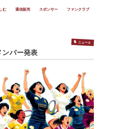
しむ
通信販売
スポンサー
ファンクラブ
リー
ール情報
スタ飯
ーカレンダー
ト
歩き方
ビー用語
＆スケジュール
utube
フリー
採用情報
ファンクラブ入会
マイページログイン
チラシ設置協力店
会則
ント
ト
2024年度)
年)
(～2021年)
(～2017年)
(～2018年)
選
s 2016
子セブンズ
選(女子)
ャンボリー
交流大会
選(スクール)
ニュース
 メンバー発表