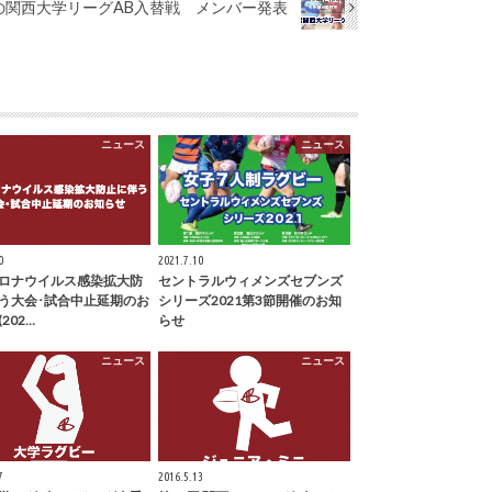
開催の関西大学リーグAB入替戦 メンバー発表
ニュース
ニュース
0
2021.7.10
ロナウイルス感染拡大防
セントラルウィメンズセブンズ
う大会･試合中止延期のお
シリーズ2021第3節開催のお知
202…
らせ
ニュース
ニュース
7
2016.5.13