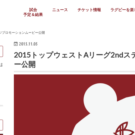
試合
ニュース
チケット情報
ラグビーを楽
予定＆結果
大学リーグ
社会人
高校ラグビー
女子ラグビー
ミニ・ジュニア
メディア情報
医務・安全対策
関西協会だより
フォトギャラ
ラグビースク
Enjoy!ラグ
壁紙＆ラグビ
ラグビーノー
ラグビー場の
SNS
教えて！ラグ
メディア情報
関西ラグビーYo
関西パネルレ
大学
社会人
高校
高専
女子ラグビー
セブンズ
ジュニア・ミニ
クラブ
日本代表
第54回日本選手権
ラグビーまつり
関西大学リーグ
中国地区大学
東海学生リーグ
関西大学春季トーナメ
関西学生代表
入替戦
全国大学選手権
トップウェスト
全国社会人トーナメン
3地域社会人順位決定(〜
トップリーグ(～2021
トップチャレンジリーグ
トップチャレンジマッチ
三地域チャレンジマッチ
全国高校ラグビー大会
近畿高校大会
東海高校選抜大会
四国高校新人大会
全国高校選抜大会
少人数校大会
第56回全国高専大会
第55回全国高専大会
第54回全国高専大会
第53回全国高専大会
第52回全国高専大会
第51回全国高専大会
第50回全国高専大会
第49回全国高専大会
第48回全国高専大会
第47回全国高専大会
第46回全国高専大会
全国女子選手権大会
関西女子中学生大会
サニックス女子関西予
女子関西大会
フィオーレリーグ
Japan Women’s Seven
第5回全国高校選抜女
その他大会
関西セブンズ
関西・一宮セブンズ
東海学生セブンズ
地域対抗男子セブンズ
その他大会
全国ジュニア関西地区予
関西女子中学生大会
関西中学生大会
関西ミニ・ラグビージ
関西スクールジュニア
太陽生命カップ関西予
その他大会
関西クラブ大会
近畿クラブ
東海社会人クラブ
中四国クラブ
学生クラブ
ージプロモーションムービー公開
2015.11.05
2015トップウェストAリーグ2nd
ー公開
は