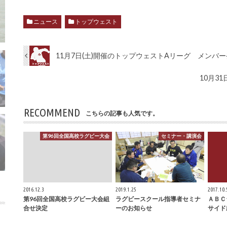
ニュース
トップウェスト
11月7日(土)開催のトップウェストAリーグ メンバ
10月31
RECOMMEND
こちらの記事も人気です。
第96回全国高校ラグビー大会
セミナー・講演会
2016.12.3
2019.1.25
2017.10.
第96回全国高校ラグビー大会組
ラグビースクール指導者セミナ
ＡＢＣ
合せ決定
ーのお知らせ
サイド