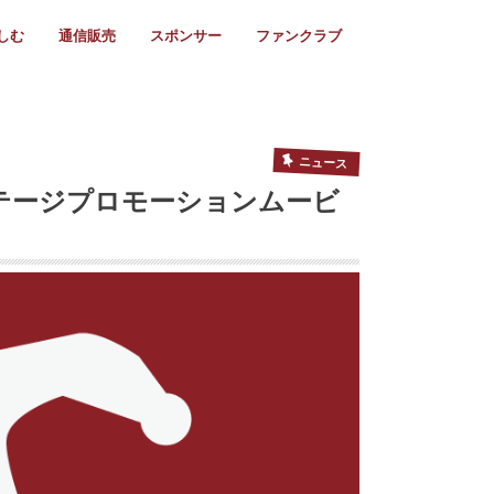
しむ
通信販売
スポンサー
ファンクラブ
リー
ール情報
スタ飯
ーカレンダー
ト
歩き方
ビー用語
＆スケジュール
utube
フリー
採用情報
ファンクラブ入会
マイページログイン
チラシ設置協力店
会則
ント
ト
2024年度)
年)
(～2021年)
(～2017年)
(～2018年)
選
s 2016
子セブンズ
選(女子)
ャンボリー
交流大会
選(スクール)
ニュース
ステージプロモーションムービ