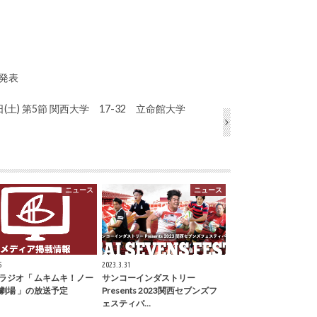
ー発表
日(土) 第5節 関西大学 17-32 立命館大学
ニュース
ニュース
5
2023.3.31
ラジオ「 ムキムキ！ノー
サンコーインダストリー
劇場 」の放送予定
Presents 2023関西セブンズフ
ェスティバ…