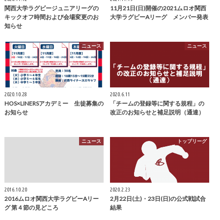
関西大学ラグビージュニアリーグの
11月21日(日)開催の2021ムロオ関西
キックオフ時間および会場変更のお
大学ラグビーAリーグ メンバー発表
知らせ
ニュース
ニュース
2020.10.28
2020.6.11
HOS×LINERSアカデミー 生徒募集の
「チームの登録等に関する規程」の
お知らせ
改正のお知らせと補足説明（通達）
ニュース
トップリーグ
2016.10.20
2020.2.23
2016ムロオ関西大学ラグビーAリー
2月22日(土)・23日(日)の公式戦試合
グ 第４節の見どころ
結果