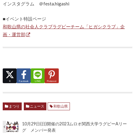
インスタグラム ＠festa.higashi
■イベント特設ページ
和歌山県の社会人クラブラグビーチーム「ヒガシクラブ」企
画・運営部
X
Facebook
LINE
Pinterest
まつり
ニュース
和歌山県
10月29日(日)開催の2023ムロオ関西大学ラグビーAリー
グ メンバー発表