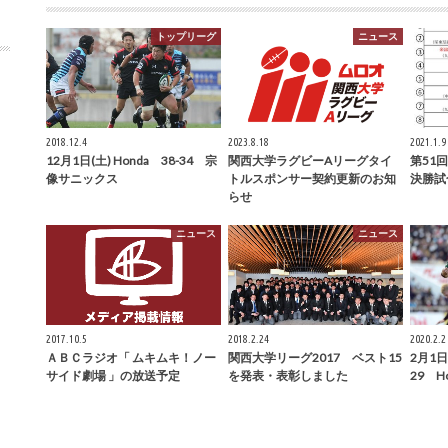
トップリーグ
ニュース
2018.12.4
2023.8.18
2021.1.9
12月1日(土) Honda 38-34 宗
関西大学ラグビーAリーグタイ
第51
像サニックス
トルスポンサー契約更新のお知
決勝試
らせ
ニュース
ニュース
2017.10.5
2018.2.24
2020.2.2
ＡＢＣラジオ「 ムキムキ！ノー
関西大学リーグ2017 ベスト15
2月1日
サイド劇場 」の放送予定
を発表・表彰しました
29 H