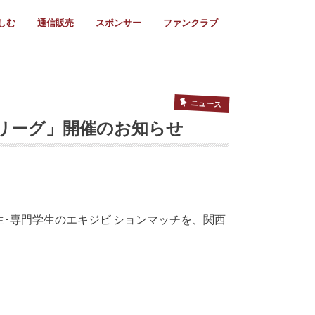
しむ
通信販売
スポンサー
ファンクラブ
リー
ール情報
スタ飯
ーカレンダー
ト
歩き方
ビー用語
＆スケジュール
utube
フリー
採用情報
ファンクラブ入会
マイページログイン
チラシ設置協力店
会則
ント
ト
2024年度)
年)
(～2021年)
(～2017年)
(～2018年)
選
s 2016
子セブンズ
選(女子)
ャンボリー
交流大会
選(スクール)
ニュース
レリーグ」開催のお知らせ
･専門学生のエキジビ ションマッチを、関西