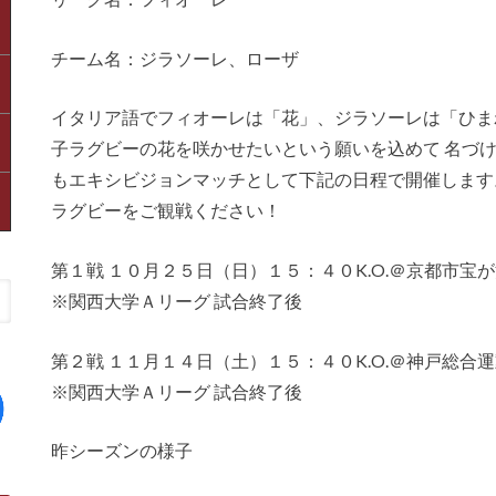
チーム名：ジラソーレ、ローザ
イタリア語でフィオーレは「花」、ジラソーレは「ひま
子ラグビーの花を咲かせたいという願いを込めて 名づけ
もエキシビジョンマッチとして下記の日程で開催します
ラグビーをご観戦ください！
第１戦 １０月２５日（日）１５：４０K.O.＠京都市
※関西大学Ａリーグ 試合終了後
第２戦 １１月１４日（土）１５：４０K.O.＠神戸総
※関西大学Ａリーグ 試合終了後
昨シーズンの様子