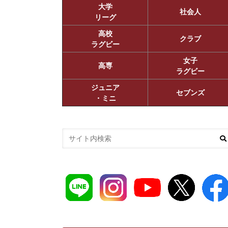
大学
社会人
リーグ
高校
クラブ
ラグビー
女子
高専
ラグビー
ジュニア
セブンズ
・ミニ