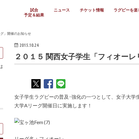
試合
ニュース
チケット情報
ラグビーを楽
予定＆結果
大学リーグ
社会人
高校ラグビー
女子ラグビー
ミニ・ジュニア
メディア情報
医務・安全対策
関西協会だより
フォトギャラ
ラグビースク
Enjoy!ラグ
壁紙＆ラグビ
ラグビーノー
ラグビー場の
SNS
教えて！ラグ
メディア情報
関西ラグビーYo
関西パネルレ
大学
社会人
高校
高専
女子ラグビー
セブンズ
ジュニア・ミニ
クラブ
日本代表
第54回日本選手権
ラグビーまつり
関西大学リーグ
中国地区大学
東海学生リーグ
関西大学春季トーナメ
関西学生代表
入替戦
全国大学選手権
トップウェスト
全国社会人トーナメン
3地域社会人順位決定(〜
トップリーグ(～2021
トップチャレンジリーグ
トップチャレンジマッチ
三地域チャレンジマッチ
全国高校ラグビー大会
近畿高校大会
東海高校選抜大会
四国高校新人大会
全国高校選抜大会
少人数校大会
第56回全国高専大会
第55回全国高専大会
第54回全国高専大会
第53回全国高専大会
第52回全国高専大会
第51回全国高専大会
第50回全国高専大会
第49回全国高専大会
第48回全国高専大会
第47回全国高専大会
第46回全国高専大会
全国女子選手権大会
関西女子中学生大会
サニックス女子関西予
女子関西大会
フィオーレリーグ
Japan Women’s Seven
第5回全国高校選抜女
その他大会
関西セブンズ
関西・一宮セブンズ
東海学生セブンズ
地域対抗男子セブンズ
その他大会
全国ジュニア関西地区予
関西女子中学生大会
関西中学生大会
関西ミニ・ラグビージ
関西スクールジュニア
太陽生命カップ関西予
その他大会
関西クラブ大会
近畿クラブ
東海社会人クラブ
中四国クラブ
学生クラブ
ーグ」開催のお知らせ
2015.10.24
２０１５ 関西女子学生「フィオー
は
女子学生ラグビーの普及･強化の一つとして、女子大学生
大学Aリーグ開催日に実施します！
リーグ名：フィオーレ