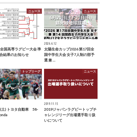
ニュース
ニュース
2026.6.12
回全国高専ラグビー大会 準
太陽生命カップ2026 第17回全
合結果のお知らせ
国中学生大会 女子7人制の部予
選 兼 …
トップリーグ
ニュース
2019.11.15
(土) トヨタ自動車 58-
2019ジャパンラグビートップチ
onda
ャレンジリーグ出場選手取り扱
いについて