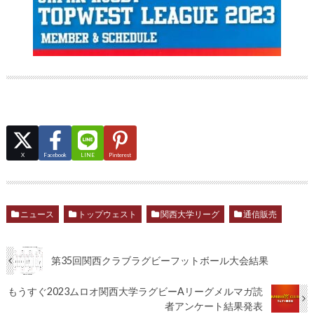
X
Facebook
LINE
Pinterest
ニュース
トップウェスト
関西大学リーグ
通信販売
第35回関西クラブラグビーフットボール大会結果
もうすぐ2023ムロオ関西大学ラグビーAリーグメルマガ読
者アンケート結果発表