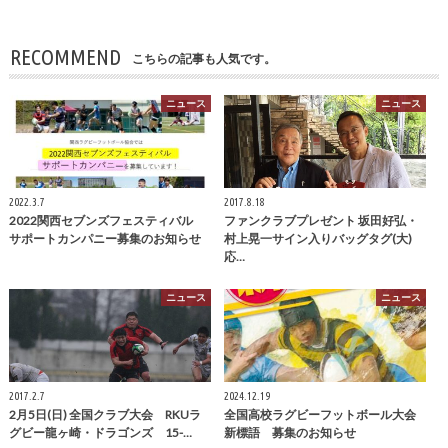
RECOMMEND
こちらの記事も人気です。
ニュース
ニュース
2022.3.7
2017.8.18
2022関西セブンズフェスティバル
ファンクラブプレゼント 坂田好弘・
サポートカンパニー募集のお知らせ
村上晃一サイン入りバッグタグ(大)
応…
ニュース
ニュース
2017.2.7
2024.12.19
2月5日(日) 全国クラブ大会 RKUラ
全国高校ラグビーフットボール大会
グビー龍ヶ崎・ドラゴンズ 15-…
新標語 募集のお知らせ