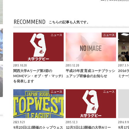
RECOMMEND
こちらの記事も人気です。
ニュース
ニュース
2015.10.20
2013.12.20
2017.3.1
関西大学Aリーグ第3節の
平成25年度 育成コーチブラッシ
201
MOM(マン・オブ・ザ・マッチ)
ュアップ研修会のお知らせ
ミナー
を発表します
ニュース
ニュース
2023.9.21
2015.12.3
2016.9.1
9月23日(土)開催のトップウェス
12月5日(土)開催の大学Aリー
9月17