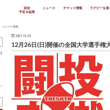
試合
ニュース
チケット情報
ラグビーを楽
予定＆結果
大学リーグ
社会人
高校ラグビー
女子ラグビー
ミニ・ジュニア
メディア情報
医務・安全対策
関西協会だより
フォトギャラ
ラグビースク
Enjoy!ラグ
壁紙＆ラグビ
ラグビーノー
ラグビー場の
SNS
教えて！ラグ
メディア情報
関西ラグビーYo
関西パネルレ
大学
社会人
高校
高専
女子ラグビー
セブンズ
ジュニア・ミニ
クラブ
日本代表
第54回日本選手権
ラグビーまつり
関西大学リーグ
中国地区大学
東海学生リーグ
関西大学春季トーナメ
関西学生代表
入替戦
全国大学選手権
トップウェスト
全国社会人トーナメン
3地域社会人順位決定(〜
トップリーグ(～2021
トップチャレンジリーグ
トップチャレンジマッチ
三地域チャレンジマッチ
全国高校ラグビー大会
近畿高校大会
東海高校選抜大会
四国高校新人大会
全国高校選抜大会
少人数校大会
第56回全国高専大会
第55回全国高専大会
第54回全国高専大会
第53回全国高専大会
第52回全国高専大会
第51回全国高専大会
第50回全国高専大会
第49回全国高専大会
第48回全国高専大会
第47回全国高専大会
第46回全国高専大会
全国女子選手権大会
関西女子中学生大会
サニックス女子関西予
女子関西大会
フィオーレリーグ
Japan Women’s Seven
第5回全国高校選抜女
その他大会
関西セブンズ
関西・一宮セブンズ
東海学生セブンズ
地域対抗男子セブンズ
その他大会
全国ジュニア関西地区予
関西女子中学生大会
関西中学生大会
関西ミニ・ラグビージ
関西スクールジュニア
太陽生命カップ関西予
その他大会
関西クラブ大会
近畿クラブ
東海社会人クラブ
中四国クラブ
学生クラブ
会 メンバー発表
2021.12.24
12月26日(日)開催の全国大学選手
は