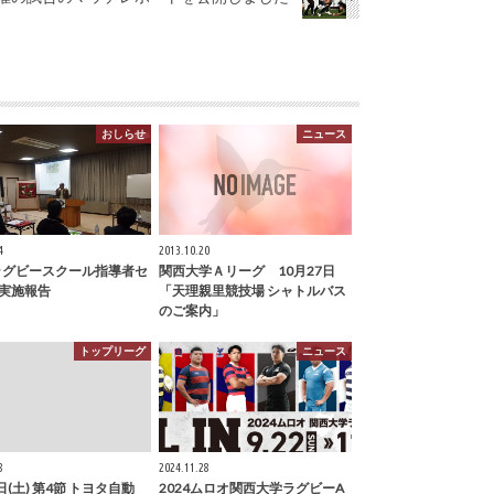
おしらせ
ニュース
4
2013.10.20
6ラグビースクール指導者セ
関西大学Ａリーグ 10月27日
実施報告
「天理親里競技場 シャトルバス
のご案内」
トップリーグ
ニュース
8
2024.11.28
日(土) 第4節 トヨタ自動
2024ムロオ関西大学ラグビーA