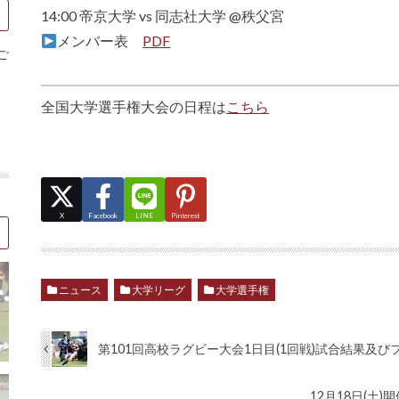
14:00 帝京大学 vs 同志社大学 @秩父宮
メンバー表
PDF
ご
全国大学選手権大会の日程は
こちら
X
Facebook
LINE
Pinterest
ニュース
大学リーグ
大学選手権
第101回高校ラグビー大会1日目(1回戦)試合結果及
12月18日(土