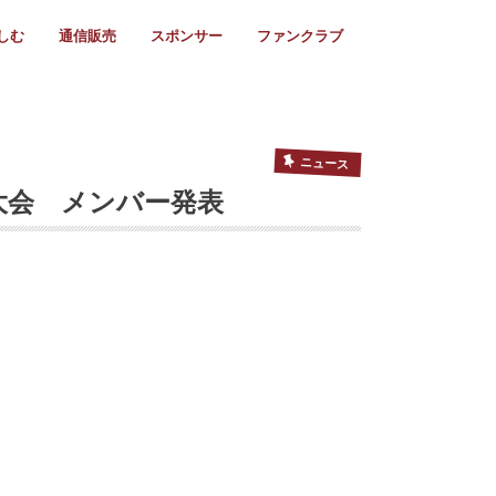
しむ
通信販売
スポンサー
ファンクラブ
リー
ール情報
スタ飯
ーカレンダー
ト
歩き方
ビー用語
＆スケジュール
utube
フリー
採用情報
ファンクラブ入会
マイページログイン
チラシ設置協力店
会則
ント
ト
2024年度)
年)
(～2021年)
(～2017年)
(～2018年)
選
s 2016
子セブンズ
選(女子)
ャンボリー
交流大会
選(スクール)
ニュース
権大会 メンバー発表