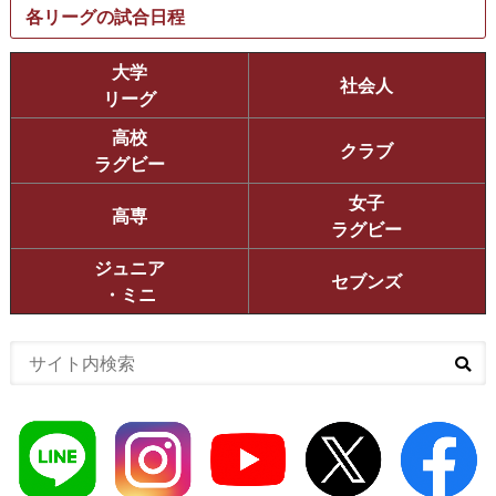
各リーグの試合日程
大学
社会人
リーグ
高校
クラブ
ラグビー
女子
高専
ラグビー
ジュニア
セブンズ
・ミニ