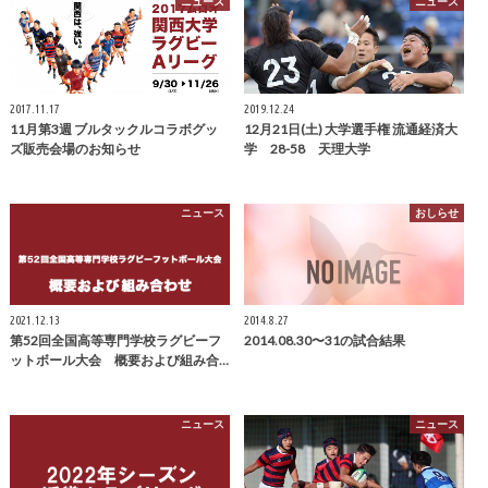
ニュース
ニュース
2017.11.17
2019.12.24
11月第3週 ブルタックルコラボグッ
12月21日(土) 大学選手権 流通経済大
ズ販売会場のお知らせ
学 28-58 天理大学
ニュース
おしらせ
2021.12.13
2014.8.27
第52回全国高等専門学校ラグビーフ
2014.08.30〜31の試合結果
ットボール大会 概要および組み合…
ニュース
ニュース