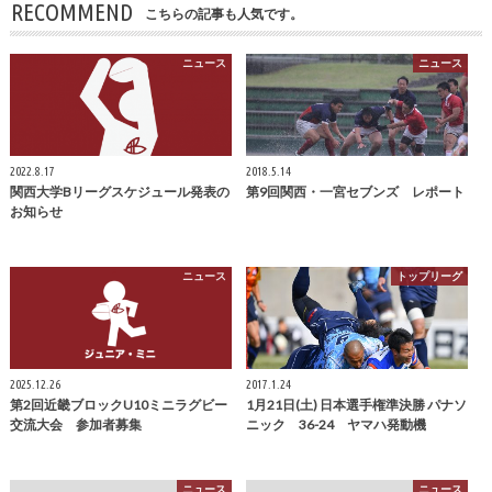
RECOMMEND
こちらの記事も人気です。
ニュース
ニュース
2022.8.17
2018.5.14
関西大学Bリーグスケジュール発表の
第9回関西・一宮セブンズ レポート
お知らせ
ニュース
トップリーグ
2025.12.26
2017.1.24
第2回近畿ブロックU10ミニラグビー
1月21日(土) 日本選手権準決勝 パナソ
交流大会 参加者募集
ニック 36-24 ヤマハ発動機
ニュース
ニュース