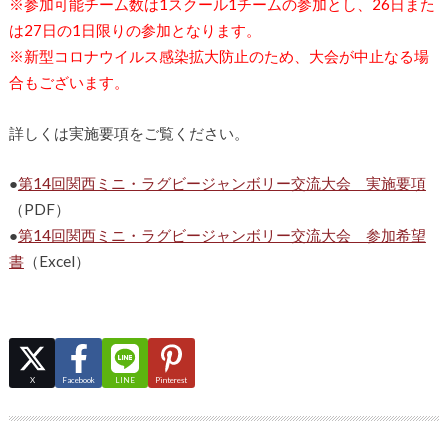
※参加可能チーム数は1スクール1チームの参加とし、26日また
は27日の1日限りの参加となります。
※新型コロナウイルス感染拡大防止のため、大会が中止なる場
合もございます。
詳しくは実施要項をご覧ください。
●
第14回関西ミニ・ラグビージャンボリー交流大会 実施要項
（PDF）
●
第14回関西ミニ・ラグビージャンボリー交流大会 参加希望
書
（Excel）
X
Facebook
LINE
Pinterest