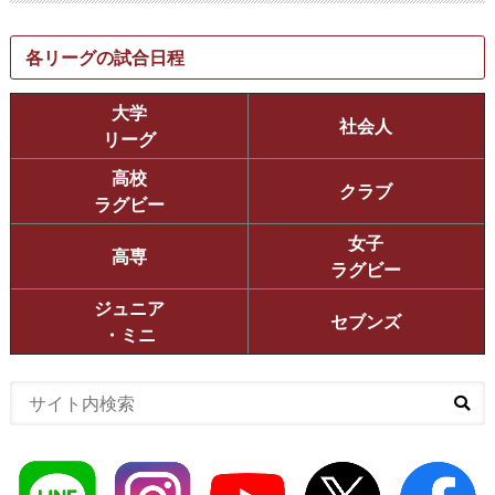
各リーグの試合日程
大学
社会人
リーグ
高校
クラブ
ラグビー
女子
高専
ラグビー
ジュニア
セブンズ
・ミニ