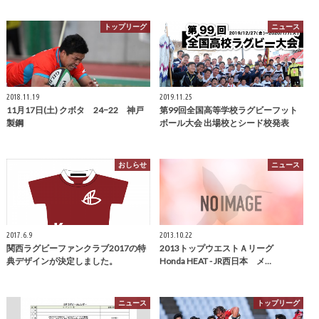
トップリーグ
ニュース
2018.11.19
2019.11.25
11月17日(土) クボタ 24−22 神戸
第99回全国高等学校ラグビーフット
製鋼
ボール大会 出場校とシード校発表
おしらせ
ニュース
2017.6.9
2013.10.22
関西ラグビーファンクラブ2017の特
2013トップウエストＡリーグ
典デザインが決定しました。
Honda HEAT - JR西日本 メ…
ニュース
トップリーグ