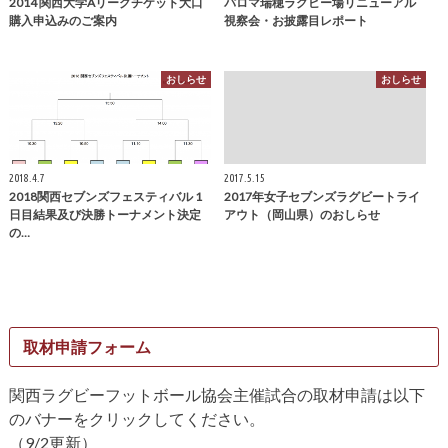
2014 関西大学Aリーグチケット大口
パロマ瑞穂ラグビー場リニューアル
購入申込みのご案内
視察会・お披露目レポート
おしらせ
おしらせ
2018.4.7
2017.5.15
2018関西セブンズフェスティバル 1
2017年女子セブンズラグビートライ
日目結果及び決勝トーナメント決定
アウト（岡山県）のおしらせ
の…
取材申請フォーム
関西ラグビーフットボール協会主催試合の取材申請は以下
のバナーをクリックしてください。
（9/2更新）