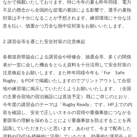
なかで掲載いたしております。特に今年の夏も昨年同様、電力
不足の懸念から全国的な節電の要請による影響で、選手の暑熱
対策は不十分になることが予想されます。練習環境に十分な注
意を払い、慎重かつ万全な熱中症対策をお願いいたします。
2. 講習会等を通じた安全対策の注意喚起
各都道府県協会による講習会や研修会、抽選会等、多くの関係
者が一堂に会した機会をとらえ資料を十分活用して安全対策の
注意喚起をお願いします。また昨年同様今年も「For Safe
Rugby」をPDFで掲載いたしますのでプリントアウトして合宿
地や練習場に掲示していただくようお願いいたします。（全国
の主要合宿地の宿泊施設には直送予定） 既にご存じのとおり、
今年度の講習会のテーマは「Rugby Ready」です。HP上での内
容を確認し、安全で正しいスキルの習得や重傷事故につながる
要因等の理解を深めることにより重傷事故を防止することを再
認識していただきたいと思います。あわせて、今まで配布した
資料やDVDを積極的に活用していただき、効果的な講習会・伝