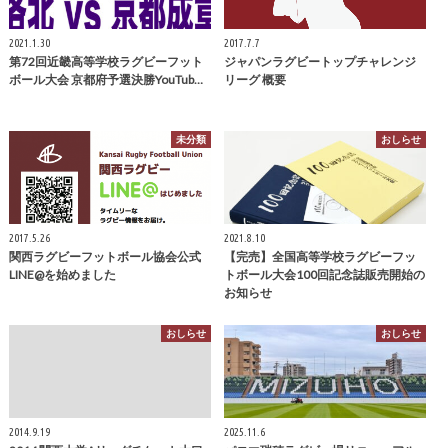
2021.1.30
2017.7.7
第72回近畿高等学校ラグビーフット
ジャパンラグビートップチャレンジ
ボール大会 京都府予選決勝YouTub…
リーグ 概要
未分類
おしらせ
2017.5.26
2021.8.10
関西ラグビーフットボール協会公式
【完売】全国高等学校ラグビーフッ
LINE@を始めました
トボール大会100回記念誌販売開始の
お知らせ
おしらせ
おしらせ
2014.9.19
2025.11.6