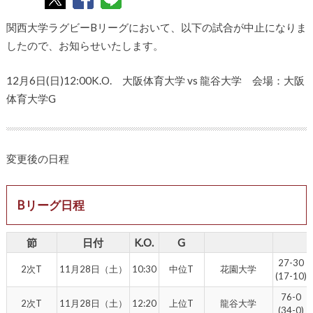
関西大学ラグビーBリーグにおいて、以下の試合が中止になりま
したので、お知らせいたします。
12月6日(日)12:00K.O. 大阪体育大学 vs 龍谷大学 会場：大阪
体育大学G
変更後の日程
Bリーグ日程
節
日付
K.O.
G
27-30
2次T
11月28日（土）
10:30
中位T
花園大学
(17-10)
76-0
2次T
11月28日（土）
12:20
上位T
龍谷大学
(34-0)