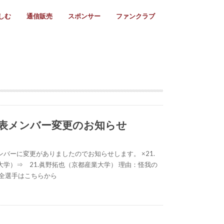
しむ
通信販売
スポンサー
ファンクラブ
リー
ール情報
スタ飯
ーカレンダー
ト
歩き方
ビー用語
＆スケジュール
utube
フリー
採用情報
ファンクラブ入会
マイページログイン
チラシ設置協力店
会則
ント
ト
2024年度)
年)
(～2021年)
(～2017年)
(～2018年)
選
s 2016
子セブンズ
選(女子)
ャンボリー
交流大会
選(スクール)
表メンバー変更のお知らせ
バーに変更がありましたのでお知らせします。 ×21.
学）⇒ 21.眞野拓也（京都産業大学） 理由：怪我の
表全選手はこちらから