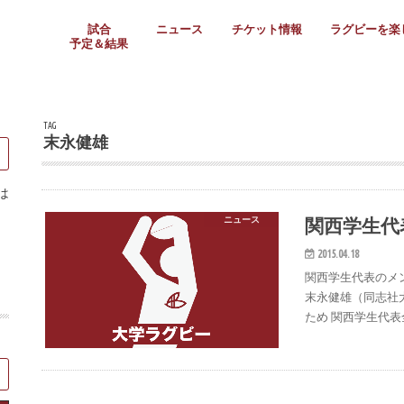
試合
ニュース
チケット情報
ラグビーを楽
予定＆結果
大学リーグ
社会人
高校ラグビー
女子ラグビー
ミニ・ジュニア
メディア情報
医務・安全対策
関西協会だより
フォトギャラ
ラグビースク
Enjoy!ラグ
壁紙＆ラグビ
ラグビーノー
ラグビー場の
SNS
教えて！ラグ
メディア情報
関西ラグビーYo
関西パネルレ
大学
社会人
高校
高専
女子ラグビー
セブンズ
ジュニア・ミニ
クラブ
日本代表
第54回日本選手権
ラグビーまつり
関西大学リーグ
中国地区大学
東海学生リーグ
関西大学春季トーナメ
関西学生代表
入替戦
全国大学選手権
トップウェスト
全国社会人トーナメン
3地域社会人順位決定(〜
トップリーグ(～2021
トップチャレンジリーグ
トップチャレンジマッチ
三地域チャレンジマッチ
全国高校ラグビー大会
近畿高校大会
東海高校選抜大会
四国高校新人大会
全国高校選抜大会
少人数校大会
第56回全国高専大会
第55回全国高専大会
第54回全国高専大会
第53回全国高専大会
第52回全国高専大会
第51回全国高専大会
第50回全国高専大会
第49回全国高専大会
第48回全国高専大会
第47回全国高専大会
第46回全国高専大会
全国女子選手権大会
関西女子中学生大会
サニックス女子関西予
女子関西大会
フィオーレリーグ
Japan Women’s Seven
第5回全国高校選抜女
その他大会
関西セブンズ
関西・一宮セブンズ
東海学生セブンズ
地域対抗男子セブンズ
その他大会
全国ジュニア関西地区予
関西女子中学生大会
関西中学生大会
関西ミニ・ラグビージ
関西スクールジュニア
太陽生命カップ関西予
その他大会
関西クラブ大会
近畿クラブ
東海社会人クラブ
中四国クラブ
学生クラブ
TAG
末永健雄
は
関西学生代
ニュース
2015.04.18
関西学生代表のメン
末永健雄（同志社大
ため 関西学生代