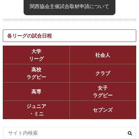
関西協会主催試合取材申請について
各リーグの試合日程
大学
社会人
リーグ
高校
クラブ
ラグビー
女子
高専
ラグビー
ジュニア
セブンズ
・ミニ