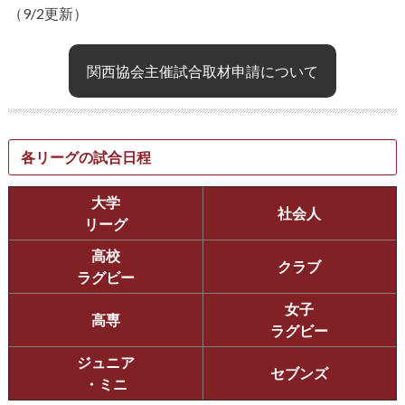
（9/2更新）
関西協会主催試合取材申請について
各リーグの試合日程
大学
社会人
リーグ
高校
クラブ
ラグビー
女子
高専
ラグビー
ジュニア
セブンズ
・ミニ