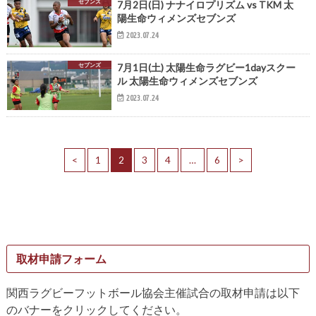
セブンズ
7月2日(日) ナナイロプリズム vs TKM 太
陽生命ウィメンズセブンズ
2023.07.24
セブンズ
7月1日(土) 太陽生命ラグビー1dayスクー
ル 太陽生命ウィメンズセブンズ
2023.07.24
<
1
2
3
4
…
6
>
取材申請フォーム
関西ラグビーフットボール協会主催試合の取材申請は以下
のバナーをクリックしてください。