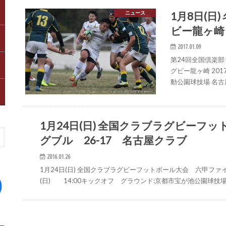
1月8日(日
ニュース
ビー龍ヶ崎
2017.01.09
第24回全国倶楽部
グビー龍ヶ崎 201
動公園球技場 名古屋ク
1月24日(日) 全国クラブラグビーフ
試合速報
グブル 26-17 名古屋クラブ
2016.01.26
1月24日(日) 全国クラブラグビーフットボール大会 六甲ファイ
(日) 14:00キックオフ グラウンド:京都市宝が池公園球技場