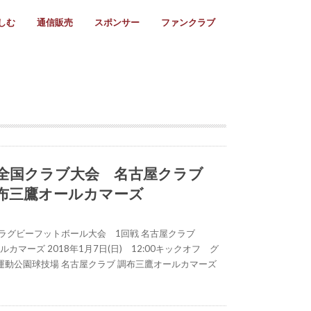
しむ
通信販売
スポンサー
ファンクラブ
リー
ール情報
スタ飯
ーカレンダー
ト
歩き方
ビー用語
＆スケジュール
utube
フリー
採用情報
ファンクラブ入会
マイページログイン
チラシ設置協力店
会則
ント
ト
2024年度)
年)
(～2021年)
(～2017年)
(～2018年)
選
s 2016
子セブンズ
選(女子)
ャンボリー
交流大会
選(スクール)
日) 全国クラブ大会 名古屋クラブ
 調布三鷹オールカマーズ
ブラグビーフットボール大会 1回戦 名古屋クラブ
ルカマーズ 2018年1月7日(日) 12:00キックオフ グ
運動公園球技場 名古屋クラブ 調布三鷹オールカマーズ