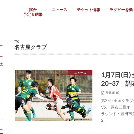
試合
ニュース
チケット情報
ラグビーを楽
予定＆結果
大学リーグ
社会人
高校ラグビー
女子ラグビー
ミニ・ジュニア
メディア情報
医務・安全対策
関西協会だより
フォトギャラ
ラグビースク
Enjoy!ラグ
壁紙＆ラグビ
ラグビーノー
ラグビー場の
SNS
教えて！ラグ
メディア情報
関西ラグビーYo
関西パネルレ
大学
社会人
高校
高専
女子ラグビー
セブンズ
ジュニア・ミニ
クラブ
日本代表
第54回日本選手権
ラグビーまつり
関西大学リーグ
中国地区大学
東海学生リーグ
関西大学春季トーナメ
関西学生代表
入替戦
全国大学選手権
トップウェスト
全国社会人トーナメン
3地域社会人順位決定(〜
トップリーグ(～2021
トップチャレンジリーグ
トップチャレンジマッチ
三地域チャレンジマッチ
全国高校ラグビー大会
近畿高校大会
東海高校選抜大会
四国高校新人大会
全国高校選抜大会
少人数校大会
第56回全国高専大会
第55回全国高専大会
第54回全国高専大会
第53回全国高専大会
第52回全国高専大会
第51回全国高専大会
第50回全国高専大会
第49回全国高専大会
第48回全国高専大会
第47回全国高専大会
第46回全国高専大会
全国女子選手権大会
関西女子中学生大会
サニックス女子関西予
女子関西大会
フィオーレリーグ
Japan Women’s Seven
第5回全国高校選抜女
その他大会
関西セブンズ
関西・一宮セブンズ
東海学生セブンズ
地域対抗男子セブンズ
その他大会
全国ジュニア関西地区予
関西女子中学生大会
関西中学生大会
関西ミニ・ラグビージ
関西スクールジュニア
太陽生命カップ関西予
その他大会
関西クラブ大会
近畿クラブ
東海社会人クラブ
中四国クラブ
学生クラブ
TAG
名古屋クラブ
は
1月7日(
ニュース
20−37
2018.01.09
第25回全国クラ
VS. 調布三鷹オー
ラウンド：豊田市
2…