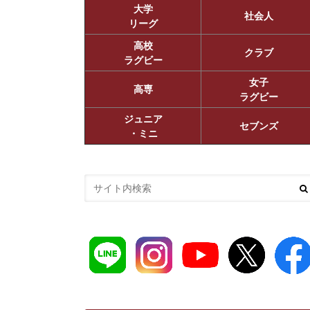
大学
社会人
リーグ
高校
クラブ
ラグビー
女子
高専
ラグビー
ジュニア
セブンズ
・ミニ