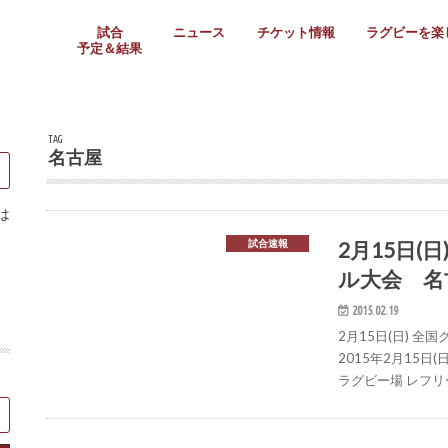
試合
ニュース
チケット情報
ラグビーを楽
予定＆結果
大学リーグ
社会人
高校ラグビー
女子ラグビー
ミニ・ジュニア
メディア情報
医務・安全対策
関西協会だより
フォトギャラ
ラグビースク
Enjoy!ラグ
壁紙＆ラグビ
ラグビーノー
ラグビー場の
SNS
教えて！ラグ
メディア情報
関西ラグビーYo
関西パネルレ
大学
社会人
高校
高専
女子ラグビー
セブンズ
ジュニア・ミニ
クラブ
日本代表
第54回日本選手権
ラグビーまつり
関西大学リーグ
中国地区大学
東海学生リーグ
関西大学春季トーナメ
関西学生代表
入替戦
全国大学選手権
トップウェスト
全国社会人トーナメン
3地域社会人順位決定(〜
トップリーグ(～2021
トップチャレンジリーグ
トップチャレンジマッチ
三地域チャレンジマッチ
全国高校ラグビー大会
近畿高校大会
東海高校選抜大会
四国高校新人大会
全国高校選抜大会
少人数校大会
第56回全国高専大会
第55回全国高専大会
第54回全国高専大会
第53回全国高専大会
第52回全国高専大会
第51回全国高専大会
第50回全国高専大会
第49回全国高専大会
第48回全国高専大会
第47回全国高専大会
第46回全国高専大会
全国女子選手権大会
関西女子中学生大会
サニックス女子関西予
女子関西大会
フィオーレリーグ
Japan Women’s Seven
第5回全国高校選抜女
その他大会
関西セブンズ
関西・一宮セブンズ
東海学生セブンズ
地域対抗男子セブンズ
その他大会
全国ジュニア関西地区予
関西女子中学生大会
関西中学生大会
関西ミニ・ラグビージ
関西スクールジュニア
太陽生命カップ関西予
その他大会
関西クラブ大会
近畿クラブ
東海社会人クラブ
中四国クラブ
学生クラブ
TAG
名古屋
は
2月15日(
試合速報
ル大会 名古
2015.02.19
2月15日(日) 
2015年2月15日
ラグビー場 レフリ