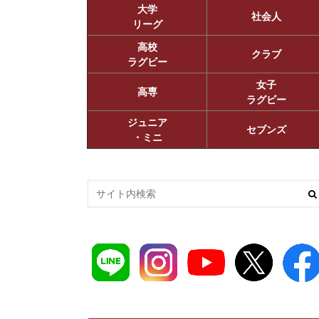
大学
社会人
リーグ
高校
クラブ
ラグビー
女子
高専
ラグビー
ジュニア
セブンズ
・ミニ