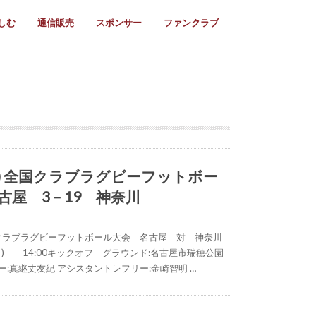
しむ
通信販売
スポンサー
ファンクラブ
リー
ール情報
スタ飯
ーカレンダー
ト
歩き方
ビー用語
＆スケジュール
utube
フリー
採用情報
ファンクラブ入会
マイページログイン
チラシ設置協力店
会則
ント
ト
2024年度)
年)
(～2021年)
(～2017年)
(～2018年)
選
s 2016
子セブンズ
選(女子)
ャンボリー
交流大会
選(スクール)
日) 全国クラブラグビーフットボー
屋 3 – 19 神奈川
全国クラブラグビーフットボール大会 名古屋 対 神奈川
(日) 14:00キックオフ グラウンド:名古屋市瑞穂公園
ー:真継丈友紀 アシスタントレフリー:金崎智明 …