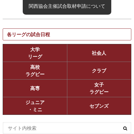
関西協会主催試合取材申請について
各リーグの試合日程
大学
社会人
リーグ
高校
クラブ
ラグビー
女子
高専
ラグビー
ジュニア
セブンズ
・ミニ