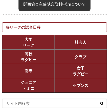
関西協会主催試合取材申請について
各リーグの試合日程
大学
社会人
リーグ
高校
クラブ
ラグビー
女子
高専
ラグビー
ジュニア
セブンズ
・ミニ