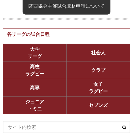
関西協会主催試合取材申請について
各リーグの試合日程
大学
社会人
リーグ
高校
クラブ
ラグビー
女子
高専
ラグビー
ジュニア
セブンズ
・ミニ