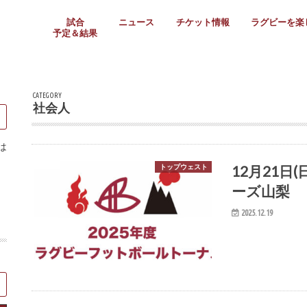
試合
ニュース
チケット情報
ラグビーを楽
予定＆結果
大学リーグ
社会人
高校ラグビー
女子ラグビー
ミニ・ジュニア
メディア情報
医務・安全対策
関西協会だより
フォトギャラ
ラグビースク
Enjoy!ラグ
壁紙＆ラグビ
ラグビーノー
ラグビー場の
SNS
教えて！ラグ
メディア情報
関西ラグビーYo
関西パネルレ
大学
社会人
高校
高専
女子ラグビー
セブンズ
ジュニア・ミニ
クラブ
日本代表
第54回日本選手権
ラグビーまつり
関西大学リーグ
中国地区大学
東海学生リーグ
関西大学春季トーナメ
関西学生代表
入替戦
全国大学選手権
トップウェスト
全国社会人トーナメン
3地域社会人順位決定(〜
トップリーグ(～2021
トップチャレンジリーグ
トップチャレンジマッチ
三地域チャレンジマッチ
全国高校ラグビー大会
近畿高校大会
東海高校選抜大会
四国高校新人大会
全国高校選抜大会
少人数校大会
第56回全国高専大会
第55回全国高専大会
第54回全国高専大会
第53回全国高専大会
第52回全国高専大会
第51回全国高専大会
第50回全国高専大会
第49回全国高専大会
第48回全国高専大会
第47回全国高専大会
第46回全国高専大会
全国女子選手権大会
関西女子中学生大会
サニックス女子関西予
女子関西大会
フィオーレリーグ
Japan Women’s Seven
第5回全国高校選抜女
その他大会
関西セブンズ
関西・一宮セブンズ
東海学生セブンズ
地域対抗男子セブンズ
その他大会
全国ジュニア関西地区予
関西女子中学生大会
関西中学生大会
関西ミニ・ラグビージ
関西スクールジュニア
太陽生命カップ関西予
その他大会
関西クラブ大会
近畿クラブ
東海社会人クラブ
中四国クラブ
学生クラブ
CATEGORY
社会人
は
12月21日
トップウェスト
ーズ山梨
2025.12.19