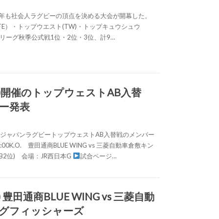
今年も社会人ラグビーの頂点を決める大会が開幕した。
E）・トップウエスト(TW)・トップキュウシュウ
度各リーグ秋季公式戦1位・2位・3位、計9…
土)開催のトップウェストAB入替
ー発表
催のジャパンラグビートップウェストAB入替戦のメンバー
00K.O. 豊田通商BLUE WING vs 三菱自動車倉敷キン
B2位) 会場：JR西日本G
試合ページ…
) 豊田通商BLUE WING vs 三菱自動
グフィッシャーズ