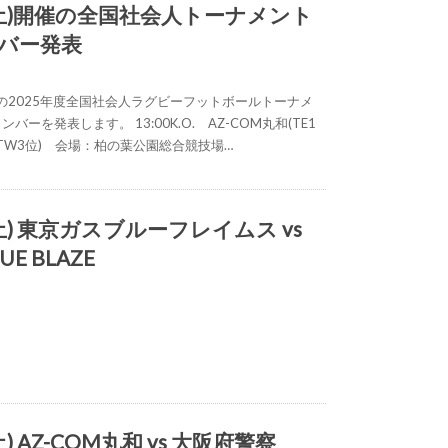
日(土)開催の全国社会人トーナメント
バー発表
開催の2025年度全国社会人ラグビーフットボールトーナメ
バーを発表します。 13:00K.O. AZ-COM丸和(TE1
察(TW3位) 会場：柏の葉公園総合競技場…
(土) 東京ガスブルーフレイムス vs
E BLAZE
土) AZ-COM丸和 vs 大阪府警察