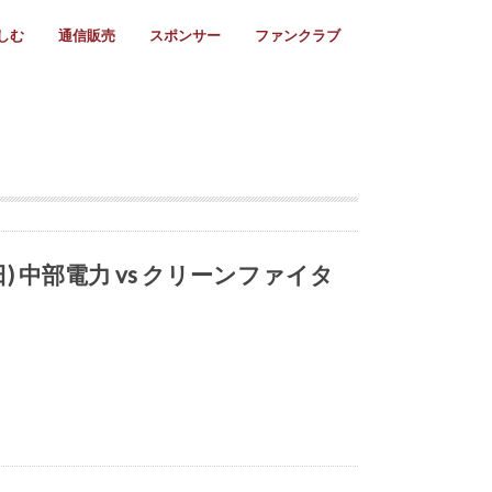
しむ
通信販売
スポンサー
ファンクラブ
リー
ール情報
スタ飯
ーカレンダー
ト
歩き方
ビー用語
＆スケジュール
utube
フリー
採用情報
ファンクラブ入会
マイページログイン
チラシ設置協力店
会則
ント
ト
2024年度)
年)
(～2021年)
(～2017年)
(～2018年)
選
s 2016
子セブンズ
選(女子)
ャンボリー
交流大会
選(スクール)
(日) 中部電力 vs クリーンファイタ