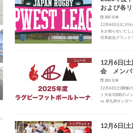
および各リ
2025.12.08
12月6日(土)に
をお知らせいたします。
日本総合グランド 豊田
12月6日
ニュース
会 メンバ
2025.12.04
12月6日(土)開
ト大会1回戦のメンバ
vs JR九州サンダ
12月6日(土
トップウェスト