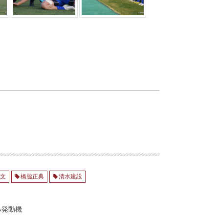
寛文
橋脇正典
清水建設
ハ発動機