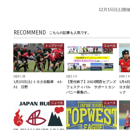
12月15日(土
RECOMMEND
こちらの記事も人気です。
トップリーグ
ニュース
2020.1.28
2023.3.9
2018.1.9
1月25日(土) トヨタ自動車 61-
【受付終了】2023関西セブンズ
1月6日
31 日野
フェスティバル サポートカン
ヨタ自
パニー募集の…
ック
ニュース
ニュース