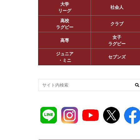
大学
社会人
リーグ
高校
クラブ
ラグビー
女子
高専
ラグビー
ジュニア
セブンズ
・ミニ