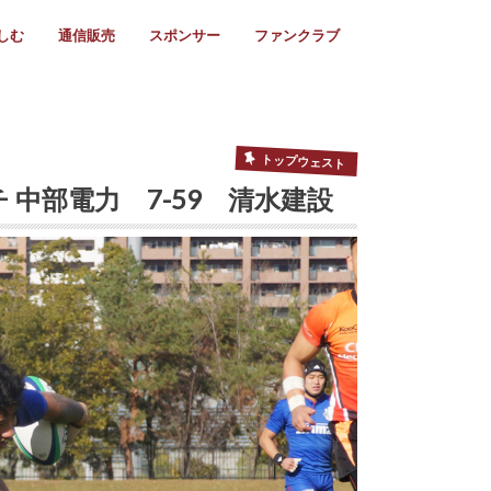
しむ
通信販売
スポンサー
ファンクラブ
リー
ール情報
スタ飯
ーカレンダー
ト
歩き方
ビー用語
＆スケジュール
utube
フリー
採用情報
ファンクラブ入会
マイページログイン
チラシ設置協力店
会則
ント
ト
2024年度)
年)
(～2021年)
(～2017年)
(～2018年)
選
s 2016
子セブンズ
選(女子)
ャンボリー
交流大会
選(スクール)
トップウェスト
チ 中部電力 7-59 清水建設