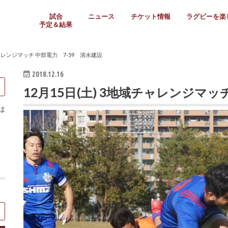
試合
ニュース
チケット情報
ラグビーを楽
予定＆結果
大学リーグ
社会人
高校ラグビー
女子ラグビー
ミニ・ジュニア
メディア情報
医務・安全対策
関西協会だより
フォトギャラ
ラグビースク
Enjoy!ラグ
壁紙＆ラグビ
ラグビーノー
ラグビー場の
SNS
教えて！ラグ
メディア情報
関西ラグビーYo
関西パネルレ
大学
社会人
高校
高専
女子ラグビー
セブンズ
ジュニア・ミニ
クラブ
日本代表
第54回日本選手権
ラグビーまつり
関西大学リーグ
中国地区大学
東海学生リーグ
関西大学春季トーナメ
関西学生代表
入替戦
全国大学選手権
トップウェスト
全国社会人トーナメン
3地域社会人順位決定(〜
トップリーグ(～2021
トップチャレンジリーグ
トップチャレンジマッチ
三地域チャレンジマッチ
全国高校ラグビー大会
近畿高校大会
東海高校選抜大会
四国高校新人大会
全国高校選抜大会
少人数校大会
第56回全国高専大会
第55回全国高専大会
第54回全国高専大会
第53回全国高専大会
第52回全国高専大会
第51回全国高専大会
第50回全国高専大会
第49回全国高専大会
第48回全国高専大会
第47回全国高専大会
第46回全国高専大会
全国女子選手権大会
関西女子中学生大会
サニックス女子関西予
女子関西大会
フィオーレリーグ
Japan Women’s Seven
第5回全国高校選抜女
その他大会
関西セブンズ
関西・一宮セブンズ
東海学生セブンズ
地域対抗男子セブンズ
その他大会
全国ジュニア関西地区予
関西女子中学生大会
関西中学生大会
関西ミニ・ラグビージ
関西スクールジュニア
太陽生命カップ関西予
その他大会
関西クラブ大会
近畿クラブ
東海社会人クラブ
中四国クラブ
学生クラブ
チャレンジマッチ 中部電力 7-59 清水建設
2018.12.16
12月15日(土) 3地域チャレンジマッ
は