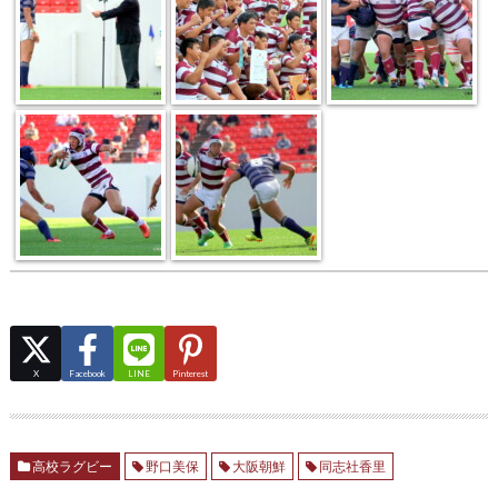
X
Facebook
LINE
Pinterest
高校ラグビー
野口美保
大阪朝鮮
同志社香里