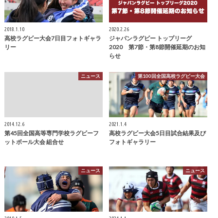
2018.1.10
2020.2.26
高校ラグビー大会7日目フォトギャラ
ジャパンラグビー トップリーグ
リー
2020 第7節・第8節開催延期のお知
らせ
ニュース
第100回全国高校ラグビー大会
2014.12.6
2021.1.4
第45回全国高等専門学校ラグビーフ
高校ラグビー大会5日目試合結果及び
ットボール大会 組合せ
フォトギャラリー
ニュース
ニュース