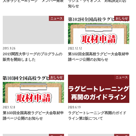
大学ラグビーAリーグ メンバー発表
ッシュ・ライオンズ 対戦決定のお
知らせ
ニュース
おしらせ
2015.9.26
2022.12.12
2015関西大学リーグのプログラムの
第102回全国高校ラグビー大会取材申
販売を開始しました
請ページ公開のお知らせ
おしらせ
ニュース
2023.12.8
2020.6.19
第103回全国高校ラグビー大会取材申
ラグビートレーニング再開のガイド
請ページ公開のお知らせ
ライン第2版について