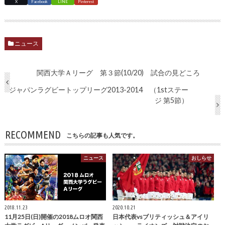
X
Facebook
LINE
Pinterest
ニュース
関西大学Ａリーグ 第３節(10/20) 試合の見どころ
ジャパンラグビートップリーグ2013-2014 （1stステー
ジ 第5節）
RECOMMEND
こちらの記事も人気です。
ニュース
おしらせ
2018.11.23
2020.10.21
11月25日(日)開催の2018ムロオ関西
日本代表vsブリティッシュ＆アイリ