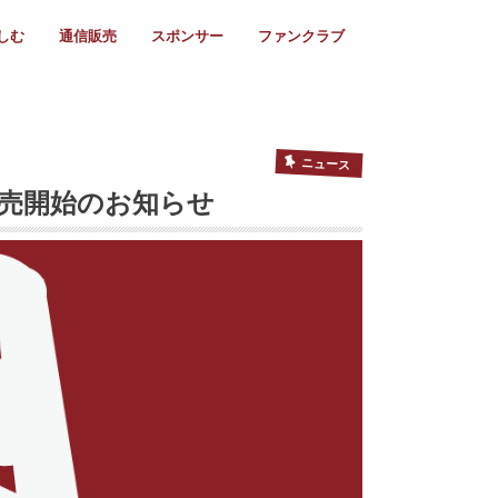
しむ
通信販売
スポンサー
ファンクラブ
リー
ール情報
スタ飯
ーカレンダー
ト
歩き方
ビー用語
＆スケジュール
utube
フリー
採用情報
ファンクラブ入会
マイページログイン
チラシ設置協力店
会則
ント
ト
2024年度)
年)
(～2021年)
(～2017年)
(～2018年)
選
s 2016
子セブンズ
選(女子)
ャンボリー
交流大会
選(スクール)
ニュース
販売開始のお知らせ