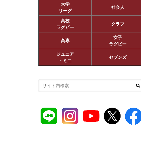
大学
社会人
リーグ
高校
クラブ
ラグビー
女子
高専
ラグビー
ジュニア
セブンズ
・ミニ