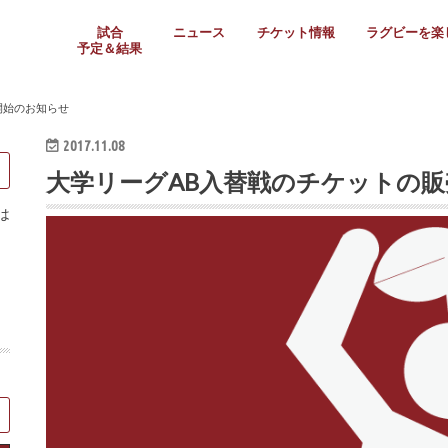
試合
ニュース
チケット情報
ラグビーを楽
予定＆結果
大学リーグ
社会人
高校ラグビー
女子ラグビー
ミニ・ジュニア
メディア情報
医務・安全対策
関西協会だより
フォトギャラ
ラグビースク
Enjoy!ラグ
壁紙＆ラグビ
ラグビーノー
ラグビー場の
SNS
教えて！ラグ
メディア情報
関西ラグビーYo
関西パネルレ
大学
社会人
高校
高専
女子ラグビー
セブンズ
ジュニア・ミニ
クラブ
日本代表
第54回日本選手権
ラグビーまつり
関西大学リーグ
中国地区大学
東海学生リーグ
関西大学春季トーナメ
関西学生代表
入替戦
全国大学選手権
トップウェスト
全国社会人トーナメン
3地域社会人順位決定(〜
トップリーグ(～2021
トップチャレンジリーグ
トップチャレンジマッチ
三地域チャレンジマッチ
全国高校ラグビー大会
近畿高校大会
東海高校選抜大会
四国高校新人大会
全国高校選抜大会
少人数校大会
第56回全国高専大会
第55回全国高専大会
第54回全国高専大会
第53回全国高専大会
第52回全国高専大会
第51回全国高専大会
第50回全国高専大会
第49回全国高専大会
第48回全国高専大会
第47回全国高専大会
第46回全国高専大会
全国女子選手権大会
関西女子中学生大会
サニックス女子関西予
女子関西大会
フィオーレリーグ
Japan Women’s Seven
第5回全国高校選抜女
その他大会
関西セブンズ
関西・一宮セブンズ
東海学生セブンズ
地域対抗男子セブンズ
その他大会
全国ジュニア関西地区予
関西女子中学生大会
関西中学生大会
関西ミニ・ラグビージ
関西スクールジュニア
太陽生命カップ関西予
その他大会
関西クラブ大会
近畿クラブ
東海社会人クラブ
中四国クラブ
学生クラブ
開始のお知らせ
2017.11.08
大学リーグAB入替戦のチケットの
は