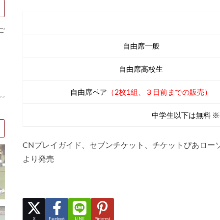
券種
ご
自由席一般
自由席高校生
自由席ペア
（2枚1組、３日前までの販売）
中学生以下は無料 ※
CNプレイガイド、セブンチケット、チケットぴあローソ
より発売
X
Facebook
LINE
Pinterest