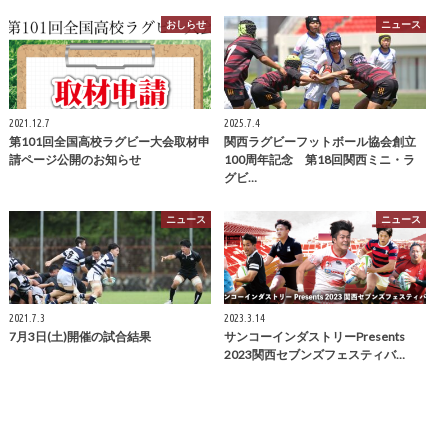
おしらせ
ニュース
2021.12.7
2025.7.4
第101回全国高校ラグビー大会取材申
関西ラグビーフットボール協会創立
請ページ公開のお知らせ
100周年記念 第18回関西ミニ・ラ
グビ…
ニュース
ニュース
2021.7.3
2023.3.14
7月3日(土)開催の試合結果
サンコーインダストリーPresents
2023関西セブンズフェスティバ…