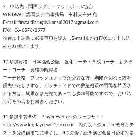
9．申込先：関西ラグビーフットボール協会
WR Level 1講習会 担当事務局 中村夫左央 宛
E-mail: firstaidinrugby.kansai2017@gmail.com
FAX : 06-6376-2577
※参加申込書に必要事項を記入しE-mailまたはFAXにて申し込
みをお願いします。
10.参加資格：日本協会公認 強化コーチ・育成コーチ・新スタ
ートコーチ 資格の既得者
コーチ資格 ブラッシュアップが必要な方、期限が切れる方を
優先いたしますが、ピッチサイドでの救急処置の習得を希望さ
れる方は、期限がまだ先であっても参加可能ですので、お申込
み時その旨をお書きください。
11.参加事前準備：Player Welfareのウェブサイト
http://www.irbplayerwelfare.com/ 内の以下のon-line教育とテ
ストを受講前までに修了し、4つの修了証を講習会当日必ず持参