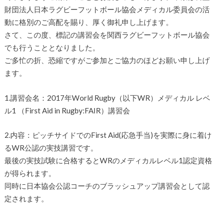
財団法人日本ラグビーフットボール協会メディカル委員会の活
動に格別のご高配を賜り、厚く御礼申し上げます。
さて、この度、標記の講習会を関西ラグビーフットボール協会
でも行うこととなりました。
ご多忙の折、恐縮ですがご参加とご協力のほどお願い申し上げ
ます。
1.講習会名：2017年World Rugby（以下WR）メディカル レベ
ル1 （First Aid in Rugby:FAIR）講習会
2.内容：ピッチサイドでのFirst Aid(応急手当)を実際に身に着け
るWR公認の実技講習です。
最後の実技試験に合格するとWRのメディカルレベル1認定資格
が得られます。
同時に日本協会公認コーチのブラッシュアップ講習会として認
定されます。