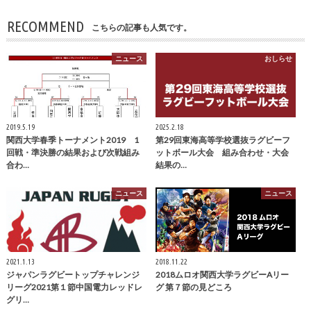
RECOMMEND
こちらの記事も人気です。
ニュース
おしらせ
2019.5.19
2025.2.18
関西大学春季トーナメント2019 1
第29回東海高等学校選抜ラグビーフ
回戦・準決勝の結果および次戦組み
ットボール大会 組み合わせ・大会
合わ…
結果の…
ニュース
ニュース
2021.1.13
2018.11.22
ジャパンラグビートップチャレンジ
2018ムロオ関西大学ラグビーAリー
リーグ2021第１節中国電力レッドレ
グ 第７節の見どころ
グリ…