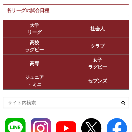
各リーグの試合日程
大学
社会人
リーグ
高校
クラブ
ラグビー
女子
高専
ラグビー
ジュニア
セブンズ
・ミニ