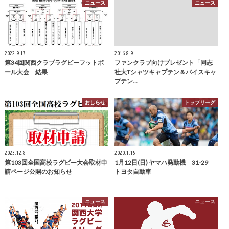
ニュース
ニュース
2022.9.17
2016.8.9
第34回関西クラブラグビーフットボ
ファンクラブ向けプレゼント「同志
ール大会 結果
社大Tシャツキャプテン＆バイスキャ
プテン…
おしらせ
トップリーグ
2023.12.8
2020.1.15
第103回全国高校ラグビー大会取材申
1月12日(日) ヤマハ発動機 31-29
請ページ公開のお知らせ
トヨタ自動車
ニュース
ニュース