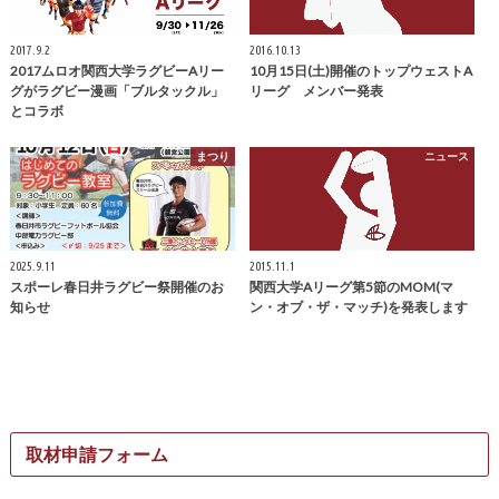
2017.9.2
2016.10.13
2017ムロオ関西大学ラグビーAリー
10月15日(土)開催のトップウェストA
グがラグビー漫画「ブルタックル」
リーグ メンバー発表
とコラボ
まつり
ニュース
2025.9.11
2015.11.1
スポーレ春日井ラグビー祭開催のお
関西大学Aリーグ第5節のMOM(マ
知らせ
ン・オブ・ザ・マッチ)を発表します
取材申請フォーム