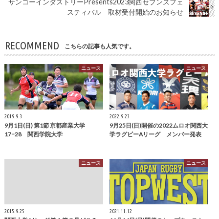
サンコーインダストリーPresents2023関西セブンズフェ
スティバル 取材受付開始のお知らせ
RECOMMEND
こちらの記事も人気です。
ニュース
ニュース
2019.9.3
2022.9.23
9月1日(日) 第1節 京都産業大学
9月25日(日)開催の2022ムロオ関西大
17−28 関西学院大学
学ラグビーAリーグ メンバー発表
ニュース
ニュース
2015.9.25
2021.11.12