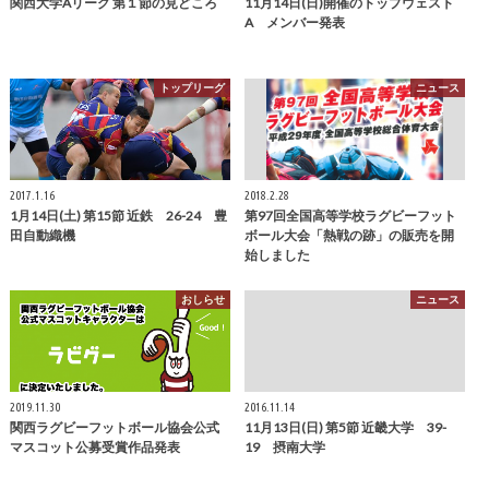
関西大学Aリーグ 第１節の見どころ
11月14日(日)開催のトップウェスト
A メンバー発表
トップリーグ
ニュース
2017.1.16
2018.2.28
1月14日(土) 第15節 近鉄 26-24 豊
第97回全国高等学校ラグビーフット
田自動織機
ボール大会「熱戦の跡」の販売を開
始しました
おしらせ
ニュース
2019.11.30
2016.11.14
関西ラグビーフットボール協会公式
11月13日(日) 第5節 近畿大学 39-
マスコット公募受賞作品発表
19 摂南大学