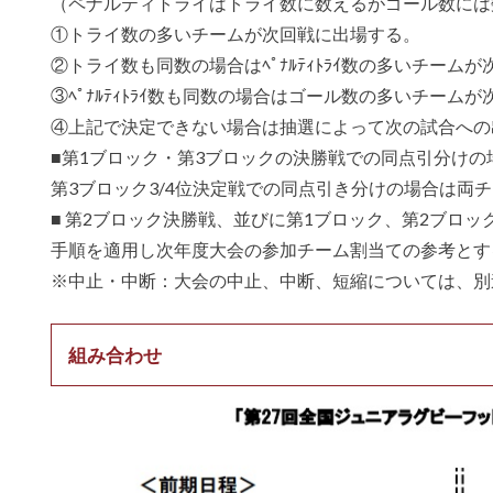
（ペナルティトライはトライ数に数えるがゴール数には
①トライ数の多いチームが次回戦に出場する。
②トライ数も同数の場合はﾍﾟﾅﾙﾃｨﾄﾗｲ数の多いチーム
③ﾍﾟﾅﾙﾃｨﾄﾗｲ数も同数の場合はゴール数の多いチーム
④上記で決定できない場合は抽選によって次の試合への
■第1ブロック・第3ブロックの決勝戦での同点引分け
第3ブロック3/4位決定戦での同点引き分けの場合は両
■ 第2ブロック決勝戦、並びに第1ブロック、第2ブロッ
手順を適用し次年度大会の参加チーム割当ての参考とす
※中止・中断：大会の中止、中断、短縮については、別
組み合わせ