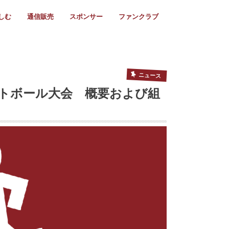
しむ
通信販売
スポンサー
ファンクラブ
リー
ール情報
スタ飯
ーカレンダー
ト
歩き方
ビー用語
＆スケジュール
utube
フリー
採用情報
ファンクラブ入会
マイページログイン
チラシ設置協力店
会則
ント
ト
2024年度)
年)
(～2021年)
(～2017年)
(～2018年)
選
s 2016
子セブンズ
選(女子)
ャンボリー
交流大会
選(スクール)
ニュース
ットボール大会 概要および組