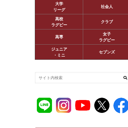
大学
社会人
リーグ
高校
クラブ
ラグビー
女子
高専
ラグビー
ジュニア
セブンズ
・ミニ