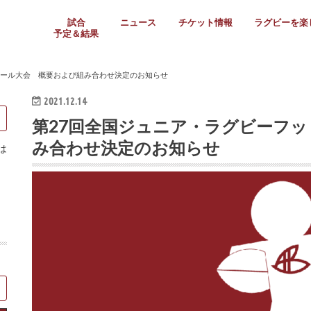
試合
ニュース
チケット情報
ラグビーを楽
予定＆結果
大学リーグ
社会人
高校ラグビー
女子ラグビー
ミニ・ジュニア
メディア情報
医務・安全対策
関西協会だより
フォトギャラ
ラグビースク
Enjoy!ラグ
壁紙＆ラグビ
ラグビーノー
ラグビー場の
SNS
教えて！ラグ
メディア情報
関西ラグビーYo
関西パネルレ
大学
社会人
高校
高専
女子ラグビー
セブンズ
ジュニア・ミニ
クラブ
日本代表
第54回日本選手権
ラグビーまつり
関西大学リーグ
中国地区大学
東海学生リーグ
関西大学春季トーナメ
関西学生代表
入替戦
全国大学選手権
トップウェスト
全国社会人トーナメン
3地域社会人順位決定(〜
トップリーグ(～2021
トップチャレンジリーグ
トップチャレンジマッチ
三地域チャレンジマッチ
全国高校ラグビー大会
近畿高校大会
東海高校選抜大会
四国高校新人大会
全国高校選抜大会
少人数校大会
第56回全国高専大会
第55回全国高専大会
第54回全国高専大会
第53回全国高専大会
第52回全国高専大会
第51回全国高専大会
第50回全国高専大会
第49回全国高専大会
第48回全国高専大会
第47回全国高専大会
第46回全国高専大会
全国女子選手権大会
関西女子中学生大会
サニックス女子関西予
女子関西大会
フィオーレリーグ
Japan Women’s Seven
第5回全国高校選抜女
その他大会
関西セブンズ
関西・一宮セブンズ
東海学生セブンズ
地域対抗男子セブンズ
その他大会
全国ジュニア関西地区予
関西女子中学生大会
関西中学生大会
関西ミニ・ラグビージ
関西スクールジュニア
太陽生命カップ関西予
その他大会
関西クラブ大会
近畿クラブ
東海社会人クラブ
中四国クラブ
学生クラブ
ボール大会 概要および組み合わせ決定のお知らせ
2021.12.14
第27回全国ジュニア・ラグビーフ
み合わせ決定のお知らせ
は