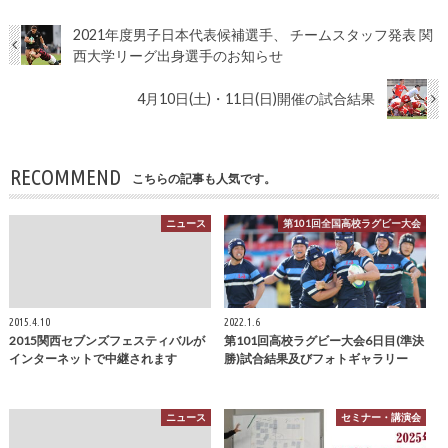
2021年度男子日本代表候補選手、 チームスタッフ発表 関
西大学リーグ出身選手のお知らせ
4月10日(土)・11日(日)開催の試合結果
RECOMMEND
こちらの記事も人気です。
ニュース
第101回全国高校ラグビー大会
2015.4.10
2022.1.6
2015関西セブンズフェスティバルが
第101回高校ラグビー大会6日目(準決
インターネットで中継されます
勝)試合結果及びフォトギャラリー
ニュース
セミナー・講演会