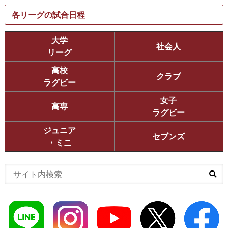
各リーグの試合日程
大学
社会人
リーグ
高校
クラブ
ラグビー
女子
高専
ラグビー
ジュニア
セブンズ
・ミニ