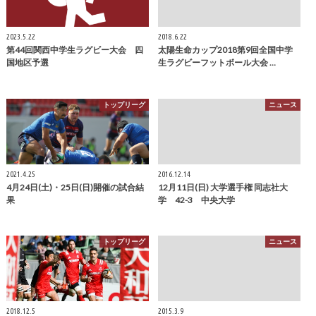
2023.5.22
2018.6.22
第44回関西中学生ラグビー大会 四
太陽生命カップ2018第9回全国中学
国地区予選
生ラグビーフットボール大会 …
トップリーグ
ニュース
2021.4.25
2016.12.14
4月24日(土)・25日(日)開催の試合結
12月11日(日) 大学選手権 同志社大
果
学 42-3 中央大学
トップリーグ
ニュース
2018.12.5
2015.3.9