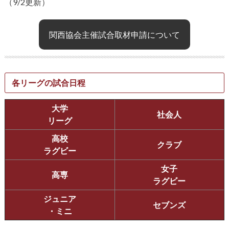
（9/2更新）
関西協会主催試合取材申請について
各リーグの試合日程
大学
社会人
リーグ
高校
クラブ
ラグビー
女子
高専
ラグビー
ジュニア
セブンズ
・ミニ