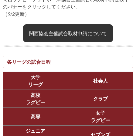
のバナーをクリックしてください。
（9/2更新）
関西協会主催試合取材申請について
各リーグの試合日程
大学
社会人
リーグ
高校
クラブ
ラグビー
女子
高専
ラグビー
ジュニア
セブンズ