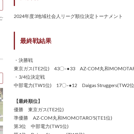
2024年度3地域社会人リーグ順位決定トーナメント
ご
最終戦結果
・決勝戦
東京ガス(TE2位) 43〇–●33 AZ-COM丸和MOMOTARO
・3/4位決定戦
中部電力(TW1位) 17〇–●12 Daigas Struggers(TW2位
【最終順位】
優勝 東京ガス(TE2位)
準優勝 AZ-COM丸和MOMOTARO’S(TE1位)
第3位 中部電力(TW1位)