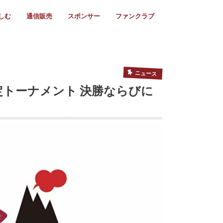
しむ
通信販売
スポンサー
ファンクラブ
リー
ール情報
スタ飯
ーカレンダー
ト
歩き方
ビー用語
＆スケジュール
utube
フリー
採用情報
ファンクラブ入会
マイページログイン
チラシ設置協力店
会則
ント
ト
2024年度)
年)
(～2021年)
(～2017年)
(～2018年)
選
s 2016
子セブンズ
選(女子)
ャンボリー
交流大会
選(スクール)
ニュース
定トーナメント 決勝ならびに