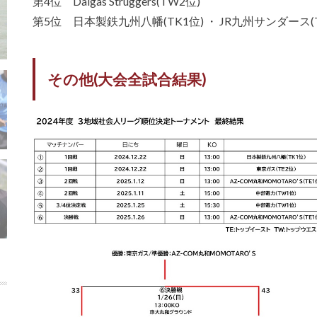
第4位 Daigas Struggers(TW2位)
第5位 日本製鉄九州八幡(TK1位) ・ JR九州サンダース(T
その他(大会全試合結果)