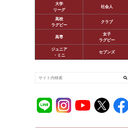
大学
社会人
リーグ
高校
クラブ
ラグビー
女子
高専
ラグビー
ジュニア
セブンズ
・ミニ