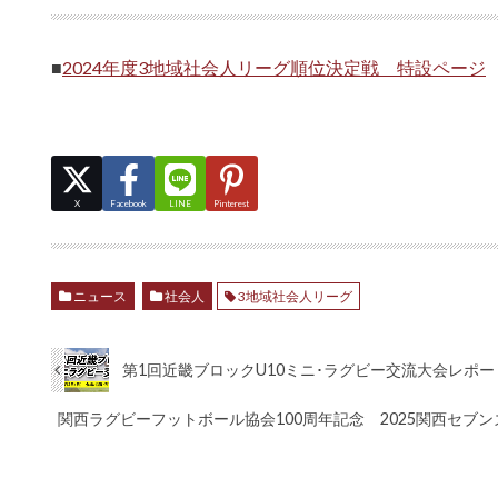
■
2024年度3地域社会人リーグ順位決定戦 特設ページ
X
Facebook
LINE
Pinterest
ニュース
社会人
3地域社会人リーグ
第1回近畿ブロックU10ミニ･ラグビー交流大会レポー
関西ラグビーフットボール協会100周年記念 2025関西セブ