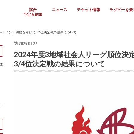
試合
ニュース
チケット情報
ラグビーを楽
予定＆結果
大学リーグ
社会人
高校ラグビー
女子ラグビー
ミニ・ジュニア
メディア情報
医務・安全対策
関西協会だより
フォトギャラ
ラグビースク
Enjoy!ラグ
壁紙＆ラグビ
ラグビーノー
ラグビー場の
SNS
教えて！ラグ
メディア情報
関西ラグビーYo
関西パネルレ
大学
社会人
高校
高専
女子ラグビー
セブンズ
ジュニア・ミニ
クラブ
日本代表
第54回日本選手権
ラグビーまつり
関西大学リーグ
中国地区大学
東海学生リーグ
関西大学春季トーナメ
関西学生代表
入替戦
全国大学選手権
トップウェスト
全国社会人トーナメン
3地域社会人順位決定(〜
トップリーグ(～2021
トップチャレンジリーグ
トップチャレンジマッチ
三地域チャレンジマッチ
全国高校ラグビー大会
近畿高校大会
東海高校選抜大会
四国高校新人大会
全国高校選抜大会
少人数校大会
第56回全国高専大会
第55回全国高専大会
第54回全国高専大会
第53回全国高専大会
第52回全国高専大会
第51回全国高専大会
第50回全国高専大会
第49回全国高専大会
第48回全国高専大会
第47回全国高専大会
第46回全国高専大会
全国女子選手権大会
関西女子中学生大会
サニックス女子関西予
女子関西大会
フィオーレリーグ
Japan Women’s Seven
第5回全国高校選抜女
その他大会
関西セブンズ
関西・一宮セブンズ
東海学生セブンズ
地域対抗男子セブンズ
その他大会
全国ジュニア関西地区予
関西女子中学生大会
関西中学生大会
関西ミニ・ラグビージ
関西スクールジュニア
太陽生命カップ関西予
その他大会
関西クラブ大会
近畿クラブ
東海社会人クラブ
中四国クラブ
学生クラブ
ーナメント 決勝ならびに3/4位決定戦の結果について
2025.01.27
2024年度3地域社会人リーグ順位決
3/4位決定戦の結果について
は