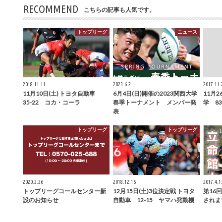
RECOMMEND
こちらの記事も人気です。
トップリーグ
ニュース
2018.11.11
2023.6.2
2017.11.
11月10日(土) トヨタ自動車
6月4日(日)開催の2023関西大学
11月2
35-22 コカ・コーラ
春季トーナメント メンバー発
学 8
表
トップリーグ
トップリーグ
2020.2.26
2018.12.16
2017.4.1
トップリーグコールセンター新
12月15日(土)3位決定戦 トヨタ
第16
設のお知らせ
自動車 12-15 ヤマハ発動機
されま