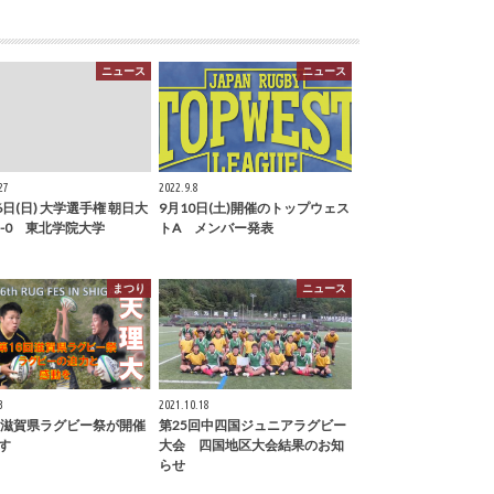
ニュース
ニュース
27
2022.9.8
6日(日) 大学選手権 朝日大
9月10日(土)開催のトップウェス
3-0 東北学院大学
トA メンバー発表
まつり
ニュース
3
2021.10.18
回滋賀県ラグビー祭が開催
第25回中四国ジュニアラグビー
す
大会 四国地区大会結果のお知
らせ