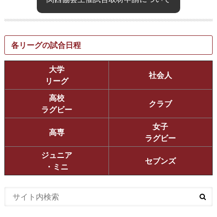
各リーグの試合日程
大学
社会人
リーグ
高校
クラブ
ラグビー
女子
高専
ラグビー
ジュニア
セブンズ
・ミニ