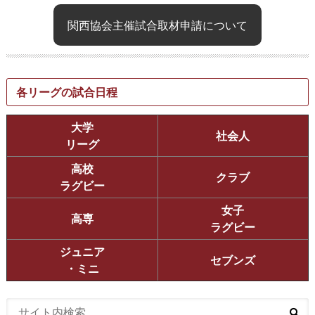
関西協会主催試合取材申請について
各リーグの試合日程
大学
社会人
リーグ
高校
クラブ
ラグビー
女子
高専
ラグビー
ジュニア
セブンズ
・ミニ