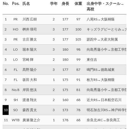
No.
Pos.
氏名
学年
身長
体重
出身中学・スクール→
高校
1
PR
川西 広樹
2
177
97
八尾RS→大阪桐蔭
2
HO
桝井 瑛司
3
177
100
キッズラグビーとりみ→大
3
PR
古庄 勝太
3
177
105
蹉跎中→大産大附属
4
LO
堀本 陽大
3
180
98
向島秀蓮小中→京都工学院
5
LO
宮崎 輝
2
180
99
東住吉
6
FL
髙野 陽介
3
177
87
鳴門RS→徳島城東
7
FL
坂田 大和
1
175
91
枚方RS→大阪桐蔭
8
No.8
岸田 悠汰
2
175
81
向島秀蓮小中→京都工学院
9
SH
渡邊 翔太
2
160
68
近大RS→日本航空石川
10
SO
森西 貫太
3
173
78
明石加古川RS→神戸科学技
11
WTB
廣瀬 隆之介
1
178
68
奈良北JRC→奈良商工