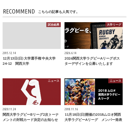
RECOMMEND
こちらの記事も人気です。
試合結果
大学リーグ
2015.12.14
2026.6.14
12月13日(日) 大学選手権 中央大学
2026関西大学ラグビーAリーグポス
24-12 関西大学
ターデザインを公募いたします
ニュース
ニュース
2020.11.24
2018.11.16
関西大学ラグビーBリーグ2次トーナ
11月18日(日)開催の2018ムロオ関西
メントの対戦カード決定のお知らせ
大学ラグビーAリーグ メンバー発表