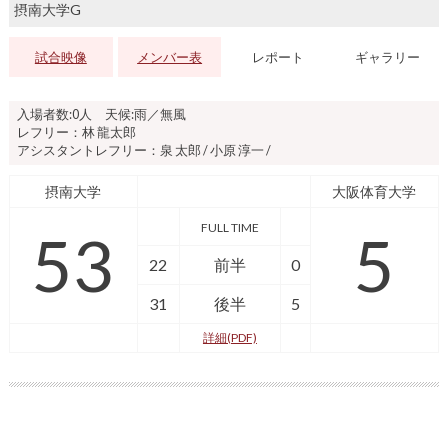
摂南大学G
試合映像
メンバー表
レポート
ギャラリー
入場者数:0人 天候:雨／無風
レフリー：林 龍太郎
アシスタントレフリー：泉 太郎 / 小原 淳一 /
摂南大学
大阪体育大学
FULL TIME
53
5
22
前半
0
31
後半
5
詳細(PDF)