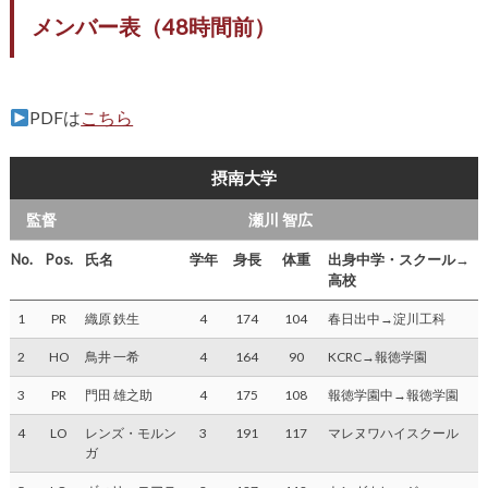
メンバー表（48時間前）
PDFは
こちら
摂南大学
監督
瀬川 智広
No.
Pos.
氏名
学年
身長
体重
出身中学・スクール→
高校
1
PR
織原 鉄生
4
174
104
春日出中→淀川工科
2
HO
鳥井 一希
4
164
90
KCRC→報徳学園
3
PR
門田 雄之助
4
175
108
報徳学園中→報徳学園
4
LO
レンズ・モルン
3
191
117
マレヌワハイスクール
ガ