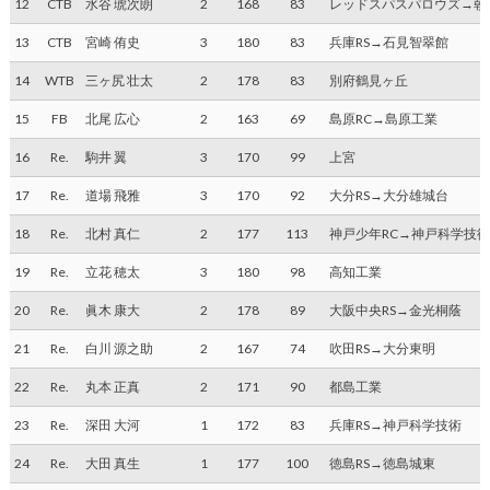
12
CTB
水谷 琥次朗
2
168
83
レッドスパスパロウズ→朝
13
CTB
宮崎 侑史
3
180
83
兵庫RS→石見智翠館
14
WTB
三ヶ尻 壮太
2
178
83
別府鶴見ヶ丘
15
FB
北尾 広心
2
163
69
島原RC→島原工業
16
Re.
駒井 翼
3
170
99
上宮
17
Re.
道場 飛雅
3
170
92
大分RS→大分雄城台
18
Re.
北村 真仁
2
177
113
神戸少年RC→神戸科学技
19
Re.
立花 穂太
3
180
98
高知工業
20
Re.
眞木 康大
2
178
89
大阪中央RS→金光桐蔭
21
Re.
白川 源之助
2
167
74
吹田RS→大分東明
22
Re.
丸本 正真
2
171
90
都島工業
23
Re.
深田 大河
1
172
83
兵庫RS→神戸科学技術
24
Re.
大田 真生
1
177
100
徳島RS→徳島城東