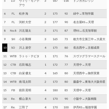
5
LO
ヴィリ・モアテ
3
187
118
トンガカレッジ
アウ
6
FL
松井 海
2
175
92
緑中→常翔学園
7
FL
河村 大空
2
177
90
名古屋RS→天理
8
No.8
川北 陽太
3
171
87
堺RS→石見智翠館
9
SH
小谷 剛輝
3
165
73
枚方市立第三中→大産大
10
SO
川上 凌空
4
175
80
長吉西中→京都成章
11
WTB
ラトゥ・テビタ
1
171
76
スヴァグラマースクール
12
CTB
石田 颯志
1
172
77
天理中→天理
13
CTB
白栄 優太
4
165
80
天理西中→御所実業
14
WTB
南 琉太郎
2
173
80
藤森中→東海大大阪仰星
15
FB
前田 晃明
4
180
85
天理中→天理
16
Re.
横山 新大
4
170
90
小阪中→大阪桐蔭
17
Re.
三羽 了
4
170
100
伊丹RS→報徳学園