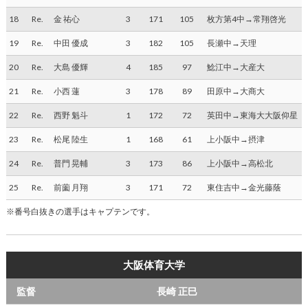
18
Re.
金 祐心
3
171
105
枚方第4中→常翔啓光
19
Re.
中田 優成
3
182
105
長瀬中→天理
20
Re.
大島 優輝
4
185
97
鯰江中→大産大
21
Re.
小西 蓮
3
178
89
田原中→大商大
22
Re.
西野 魁斗
1
172
72
英田中→東海大大阪仰星
23
Re.
松尾 陸生
1
168
61
上小阪中→摂津
24
Re.
普門 晃輔
3
173
86
上小阪中→高松北
25
Re.
前薗 月翔
3
171
72
東住吉中→金光藤蔭
※番号白抜きの選手はキャプテンです。
大阪体育大学
監督
長崎 正巳