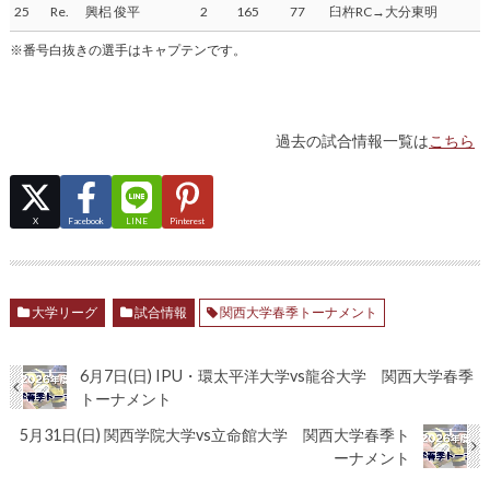
25
Re.
興梠 俊平
2
165
77
臼杵RC→大分東明
※番号白抜きの選手はキャプテンです。
過去の試合情報一覧は
こちら
X
Facebook
LINE
Pinterest
大学リーグ
試合情報
関西大学春季トーナメント
6月7日(日) IPU・環太平洋大学vs龍谷大学 関西大学春季
トーナメント
5月31日(日) 関西学院大学vs立命館大学 関西大学春季ト
ーナメント