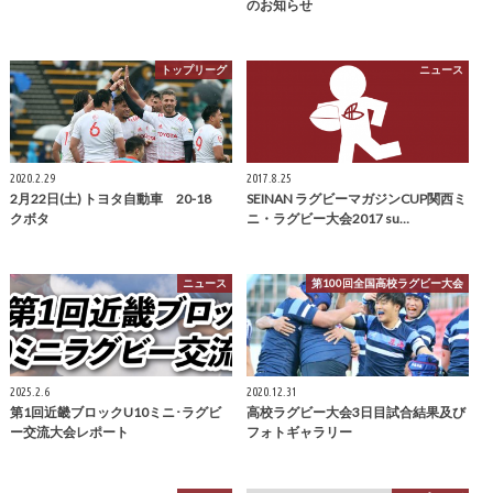
のお知らせ
トップリーグ
ニュース
2020.2.29
2017.8.25
2月22日(土) トヨタ自動車 20-18
SEINAN ラグビーマガジンCUP関西ミ
クボタ
ニ・ラグビー大会2017 su…
ニュース
第100回全国高校ラグビー大会
2025.2.6
2020.12.31
第1回近畿ブロックU10ミニ･ラグビ
高校ラグビー大会3日目試合結果及び
ー交流大会レポート
フォトギャラリー