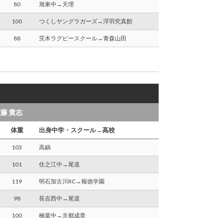
80
旭東中→天理
100
つくしヤングラガーズ→浮羽究真館
88
茨木ラグビースクール→青森山田
藤 貴志
体重
出身中学・スクール→高校
103
高鍋
101
住之江中→尾道
119
明石加古川RC→報徳学園
98
長吉西中→尾道
100
楠葉中→京都成章