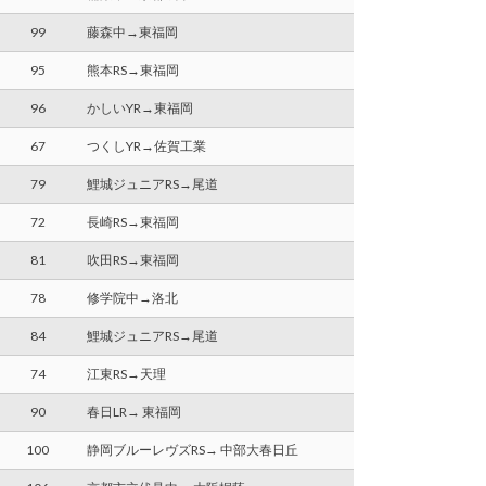
99
藤森中→東福岡
95
熊本RS→東福岡
96
かしいYR→東福岡
67
つくしYR→佐賀工業
79
鯉城ジュニアRS→尾道
72
長崎RS→東福岡
81
吹田RS→東福岡
78
修学院中→洛北
84
鯉城ジュニアRS→尾道
74
江東RS→天理
90
春日LR→ 東福岡
100
静岡ブルーレヴズRS→ 中部大春日丘