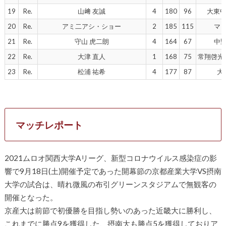
19
Re.
山﨑 友誠
4
180
96
大東中
20
Re.
アミ二アシ・ショー
2
185
115
マ
21
Re.
守山 虎二朗
4
164
67
中
22
Re.
大津 直人
1
168
75
常翔啓光
23
Re.
松浦 祐希
4
177
87
大
マッチレポート
2021ムロオ関西大学Aリーグ、新型コロナウイルス感染症の影
響で9月18日(土)開催予定であった開幕節の京都産業大学VS摂南
大学の試合は、晴れ微風の布引グリーンスタジアムで無観客の
開催となった。
京産大は前節で初優勝を目指し勢いのあった近畿大に勝利し、
これまでに勝点9を獲得した、摂南大も勝点5を獲得しておりア