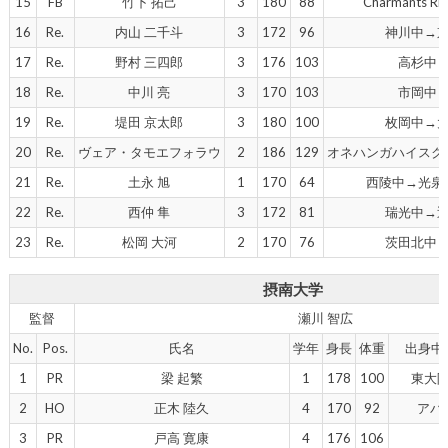
15
FB
竹下 拓己
3
180
88
Charmants 
16
Re.
内山 二千斗
3
172
96
神川中→
17
Re.
野村 三四郎
3
176
103
高杉中
18
Re.
中川 亮
3
170
103
市岡中
19
Re.
堤田 京太郎
3
180
100
枚岡中→
20
Re.
ヴェア・タモエフォラウ
2
186
129
オネハンガハイスク
21
Re.
土永 旭
1
170
64
西陵中→光泉
22
Re.
西仲 隼
3
172
81
瑞光中→
23
Re.
松岡 大河
2
170
76
茨田北中
摂南大学
監督
瀬川 智広
No.
Pos.
氏名
学年
身長
体重
出身中
1
PR
梁 起繁
1
178
100
東大
2
HO
正木 陸久
4
170
92
アパ
3
PR
戸高 寛康
4
176
106