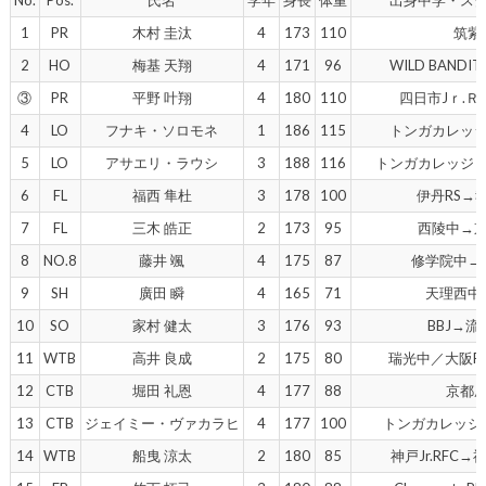
1
PR
木村 圭汰
4
173
110
筑紫
2
HO
梅基 天翔
4
171
96
WILD BAND
③
PR
平野 叶翔
4
180
110
四日市Jｒ.
4
LO
フナキ・ソロモネ
1
186
115
トンガカレッ
5
LO
アサエリ・ラウシ
3
188
116
トンガカレッジ
6
FL
福西 隼杜
3
178
100
伊丹RS→
7
FL
三木 皓正
2
173
95
西陵中→
8
NO.8
藤井 颯
4
175
87
修学院中→
9
SH
廣田 瞬
4
165
71
天理西中
10
SO
家村 健太
3
176
93
BBJ→
11
WTB
高井 良成
2
175
80
瑞光中／大阪R
12
CTB
堀田 礼恩
4
177
88
京都
13
CTB
ジェイミー・ヴァカラヒ
4
177
100
トンガカレッジ
14
WTB
船曳 涼太
2
180
85
神戸Jr.RFC