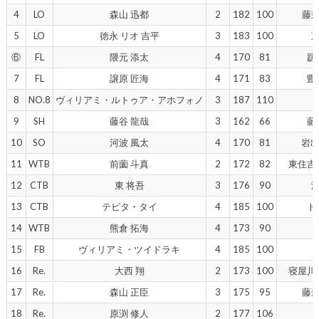
4
LO
森山 迅都
2
182
100
藤
5
LO
徳永 リオ 吉平
3
183
100
⑥
FL
隈元 添太
4
170
81
蹉
7
FL
譲原 匠海
4
171
83
豊
8
NO.8
ヴィリアミ・ルトゥア・アホフォノ
3
187
110
9
SH
藤谷 龍哉
3
162
66
藤
10
SO
河波 風太
4
170
81
岩出
11
WTB
前薗 斗真
2
172
82
東住吉
12
CTB
東 将吾
3
176
90
13
CTB
テビタ・タイ
4
185
100
ト
14
WTB
熊倉 拓海
4
173
90
15
FB
ヴィリアミ・ツイドラキ
4
185
100
16
Re.
大西 翔
2
173
100
寝屋川
17
Re.
森山 正臣
3
175
95
藤
18
Re.
原渕 修人
2
177
106