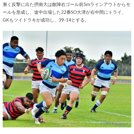
漸く反撃に出た摂南大は敵陣右ゴール前5mラインアウトからモ
ールを形成し、途中出場した22番SO大津が右中間にトライ、
GKもツイドラキが成功し、39-14とする。