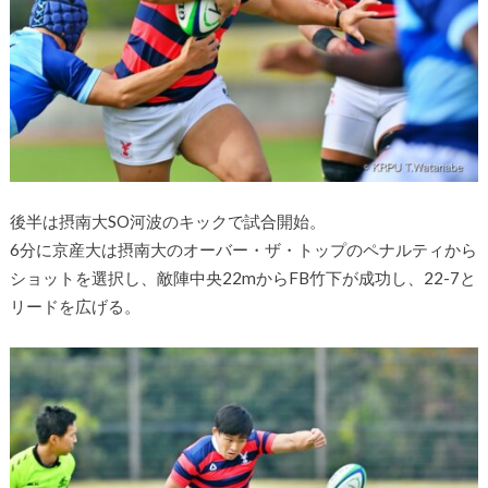
後半は摂南大SO河波のキックで試合開始。
6分に京産大は摂南大のオーバー・ザ・トップのペナルティから
ショットを選択し、敵陣中央22mからFB竹下が成功し、22-7と
リードを広げる。