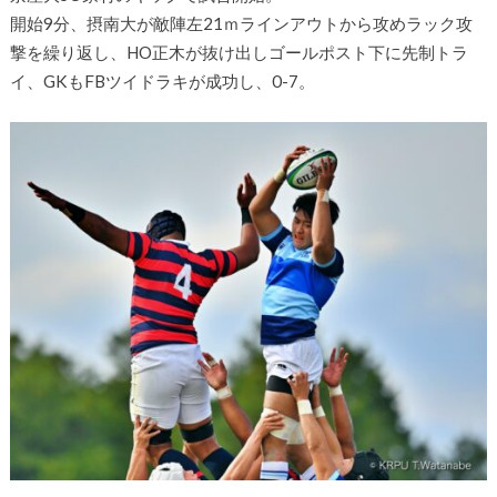
開始9分、摂南大が敵陣左21ｍラインアウトから攻めラック攻
撃を繰り返し、HO正木が抜け出しゴールポスト下に先制トラ
イ、GKもFBツイドラキが成功し、0-7。