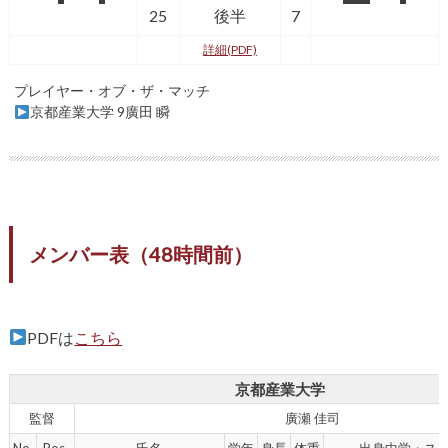
25
後半
7
詳細(PDF)
プレイヤー・オブ・ザ・マッチ
京都産業大学 9廣田 瞬
メンバー表（48時間前）
PDFは
こちら
京都産業大学
監督
廣瀬 佳司
No.
Pos.
氏名
学年
身長
体重
出身中学・ス