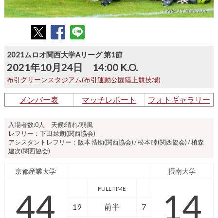
2021ムロオ関西大学Aリーグ 第1節
2021年10月24日 14:00 K.O.
布引グリーンスタジアム(布引運動公園陸上競技場)
メンバー表
マッチレポート
フォトギャラリー
入場者数:0人 天候:晴れ/弱風
レフリー：下田 紘朗(関西協会)
アシスタントレフリー：阪本 浩助(関西協会) / 松本 睦(関西協会) / 植森
建次(関西協会)
京都産業大学
摂南大学
FULL TIME
44
14
19
前半
7